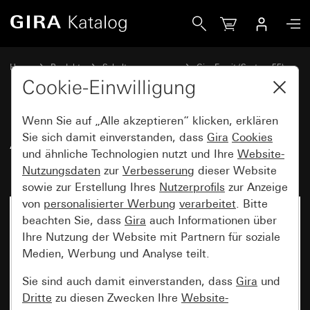
Gira Abdeckrahmen Gira Esprit Linoleum-Multiplex Hellgra
Home
Produkte
Schalterprogramme
Gira Esprit (System 55)
Abdeckrahmen Gira Esprit
Cookie-Einwilligung
Wenn Sie auf „Alle akzeptieren“ klicken, erklären
Abdeckrahmen Gira Esprit
Sie sich damit einverstanden, dass
Gira
Cookies
und ähnliche Technologien nutzt und Ihre
Website-
Linoleum-Multiplex Hellgrau
Nutzungsdaten
zur
Verbesserung
dieser Website
sowie zur Erstellung Ihres
Nutzerprofils
zur Anzeige
von
personalisierter Werbung
verarbeitet
. Bitte
beachten Sie, dass
Gira
auch Informationen über
Ihre Nutzung der Website mit Partnern für soziale
Medien, Werbung und Analyse teilt.
Sie sind auch damit einverstanden, dass
Gira
und
Dritte
zu diesen Zwecken Ihre
Website-