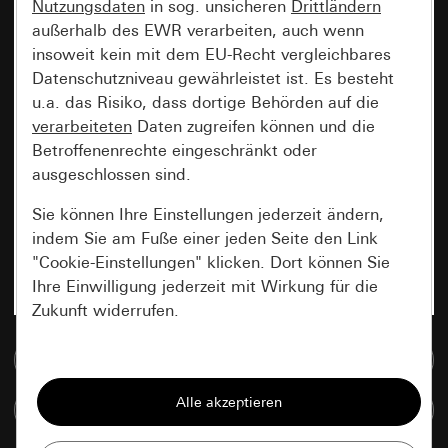
Nutzungsdaten
in sog. unsicheren
Drittländern
außerhalb des EWR verarbeiten, auch wenn
insoweit kein mit dem EU-Recht vergleichbares
Datenschutzniveau gewährleistet ist. Es besteht
u.a. das Risiko, dass dortige Behörden auf die
verarbeiteten
Daten zugreifen können und die
Betroffenenrechte eingeschränkt oder
ausgeschlossen sind.
Sie können Ihre Einstellungen jederzeit ändern,
indem Sie am Fuße einer jeden Seite den Link
"Cookie-Einstellungen" klicken. Dort können Sie
Ihre Einwilligung jederzeit mit Wirkung für die
Zukunft widerrufen.
Zur Mediadatenbank
Essenziell
Alle Cookies, die wir benötigen um Ihnen die
Artikel vergleichen
Seite anzeigen zu können.