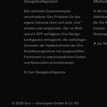
betreffenden We
Designkonfigurator
Mediad
Folgeverarbeitun
Rechtsgrundlage und
Abdeckrah
Das optimale Zusammenspiel
In der G
Empfänger:
Einsatz des Dien
verschiedener Gira Produkte für das
Ab­bild­
interne Abteilun
Folgeverarbeitun
eigene Zuhause lässt sich jetzt „live”
die Sie 
LinkedIn Irelan
Montage- und Pfle
Empfänger:
Vimeo,
erleben und vergleichen. Der im Web
können. 
Drittlandübermittlu
Drittlandübermittlu
und als APP verfügbare Gira Design­
Nutzungs­
die Übermittlung Ih
Drittland: USA
konfigurator ermög­licht, die vielfältigen
Datenschutzerklärun
Angemessenheits
Zur M
Vari­an­ten der Abdeck­rahmen der Gira
Lebensdauer des C
bei
Gira Giersi
Schalter­programme mit ausge­wählten
Lebensdauer des C
Google Ads (
Funkti­onen in unterschiedlichen Farben
und Materialien zu kombinieren.
Datenverarbeitung
Hotjar
Gira E1
verwendet Daten, u
Zum Designkonfigurator
Datenverarbeitung
Suchergebnissen un
Dies ermöglicht zus
zu messen.
Steckbrief, Merkm
scrollen und wie si
Kategorien person
Kategorien person
Uhrzeit des Besuchs
Rechtsgrundlage und
Rechtsgrundlage und
Einsatz des Dien
Einsatz des Dien
© 2026 Gira — Giersiepen GmbH & Co. KG
Folgeverarbeitun
Folgeverarbeitun