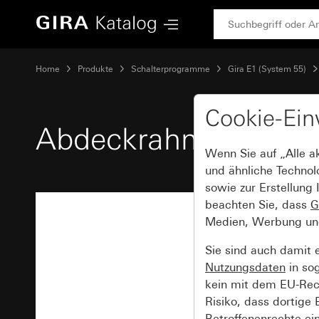
Gira Abdeckrahmen Gira E1 Grau matt (lackiert)
Home
Produkte
Schalterprogramme
Gira E1 (System 55)
Cookie-Ein
Abdeckrahmen Gira E1
Wenn Sie auf „Alle a
und ähnliche Technol
sowie zur Erstellung 
beachten Sie, dass
G
Medien, Werbung und 
Sie sind auch damit 
Nutzungsdaten
in so
kein mit dem EU-Rech
Risiko, dass dortige
Betroffenenrechte ei