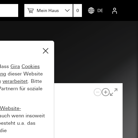
Mein Haus
0
DE
 dass
Gira
Cookies
ung
dieser Website
g
verarbeitet
. Bitte
rtnern für soziale
Website-
auch wenn insoweit
esteht u.a. das
die