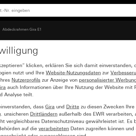
Abdeckrahmen Gira E1
willigung
 Grau matt (lackiert)
kzeptieren“ klicken, erklären Sie sich damit einverstanden,
ogien nutzt und Ihre
Website-Nutzungsdaten
zur
Verbesser
Ihres
Nutzerprofils
zur Anzeige von
personalisierter Werbun
ira
auch Informationen über Ihre Nutzung der Website mit Pa
Analyse teilt.
einverstanden, dass
Gira
und
Dritte
zu diesen Zwecken Ihre
g. unsicheren
Drittländern
außerhalb des EWR verarbeiten, 
t vergleichbares Datenschutzniveau gewährleistet ist. Es b
 Behörden auf die
verarbeiteten
Daten zugreifen können und 
ngeschränkt oder ausgeschlossen sind.