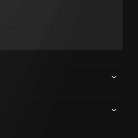
sung
sucht, Datum und
andort
r, Endgerät
e unter
 Kopie zu erfragen
 Kopie zu erfragen
r Informationen und
erung
sung
sucht, Datum und
nen geeignet.
andort