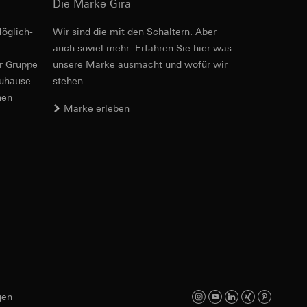
Die Marke Gira
öglich­
Wir sind die mit den Schaltern. Aber
PDF
, 600.29 KB
auch soviel mehr. Erfahren Sie hier was
er Gruppe
unsere Marke aus­macht und wofür wir
zuhause
stehen.
er. Im Hinblick auf
nen
n wir auf deren
Marke erleben
 Kopie zu erfragen
Download
sung. Google Ads
formen, in
PDF
, 214.06 KB
ärmebild erstellen.
von Werbekampagnen
, wie tief sie
sucht, Datum und
andort
gen
Download