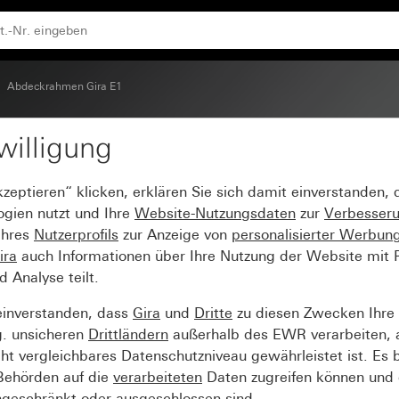
Abdeckrahmen Gira E1
willigung
E1 Reinweiß seidenmat
kzeptieren“ klicken, erklären Sie sich damit einverstanden,
ogien nutzt und Ihre
Website-Nutzungsdaten
zur
Verbesser
Ihres
Nutzerprofils
zur Anzeige von
personalisierter Werbun
ira
auch Informationen über Ihre Nutzung der Website mit Pa
Analyse teilt.
einverstanden, dass
Gira
und
Dritte
zu diesen Zwecken Ihre
g. unsicheren
Drittländern
außerhalb des EWR verarbeiten, 
t vergleichbares Datenschutzniveau gewährleistet ist. Es b
 Behörden auf die
verarbeiteten
Daten zugreifen können und 
ngeschränkt oder ausgeschlossen sind.