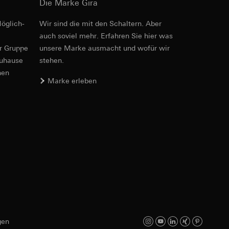
Die Marke Gira
öglich­
Wir sind die mit den Schaltern. Aber
PDF
, 600.29 KB
auch soviel mehr. Erfahren Sie hier was
er Gruppe
unsere Marke aus­macht und wofür wir
zuhause
stehen.
er. Im Hinblick auf
nen
n wir auf deren
Marke erleben
 Kopie zu erfragen
Download
sung. Google Ads
formen, in
PDF
, 214.06 KB
ärmebild erstellen.
von Werbekampagnen
, wie tief sie
sucht, Datum und
andort
gen
Download