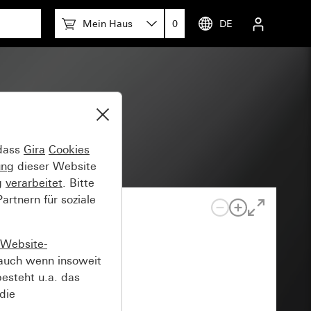
Mein Haus
0
DE
t
 dass
Gira
Cookies
ung
dieser Website
g
verarbeitet
. Bitte
rtnern für soziale
Website-
auch wenn insoweit
esteht u.a. das
die