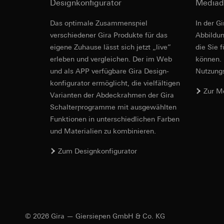
betreffenden We
Designkonfigurator
Mediad
Folgeverarbeitun
Rechtsgrundlage und
Abdeckrah
Das optimale Zusammenspiel
In der G
Empfänger:
Einsatz des Dien
verschiedener Gira Produkte für das
Ab­bild­
interne Abteilun
Folgeverarbeitun
eigene Zuhause lässt sich jetzt „live”
die Sie 
LinkedIn Irelan
Montage- und Pfle
Empfänger:
Vimeo,
erleben und vergleichen. Der im Web
können. 
Drittlandübermittlu
Drittlandübermittlu
und als APP verfügbare Gira Design­
Nutzungs­
die Übermittlung Ih
Drittland: USA
konfigurator ermög­licht, die vielfältigen
Datenschutzerklärun
Angemessenheits
Zur M
Vari­an­ten der Abdeck­rahmen der Gira
Lebensdauer des C
bei
Gira Giersi
Schalter­programme mit ausge­wählten
Lebensdauer des C
Google Ads (
Funkti­onen in unterschiedlichen Farben
und Materialien zu kombinieren.
Datenverarbeitung
Hotjar
Gira E1
verwendet Daten, u
Zum Designkonfigurator
Datenverarbeitung
Suchergebnissen un
Dies ermöglicht zus
zu messen.
Steckbrief, Merkm
scrollen und wie si
Kategorien person
Kategorien person
Uhrzeit des Besuchs
Rechtsgrundlage und
Rechtsgrundlage und
Einsatz des Dien
Einsatz des Dien
© 2026 Gira — Giersiepen GmbH & Co. KG
Folgeverarbeitun
Folgeverarbeitun