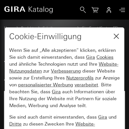
Gira Abdeckrahmen Gira Event Opak Mint mit Zwischenrah
Home
Produkte
Schalterprogramme
Gira Event (System 55)
Gira Event
Cookie-Einwilligung
Wenn Sie auf „Alle akzeptieren“ klicken, erklären
Abdeckrahmen Gira Event Opak
Sie sich damit einverstanden, dass
Gira
Cookies
und ähnliche Technologien nutzt und Ihre
Website-
Mint mit Zwischenrahmen
Nutzungsdaten
zur
Verbesserung
dieser Website
Anthrazit
sowie zur Erstellung Ihres
Nutzerprofils
zur Anzeige
von
personalisierter Werbung
verarbeitet
. Bitte
beachten Sie, dass
Gira
auch Informationen über
Ihre Nutzung der Website mit Partnern für soziale
Medien, Werbung und Analyse teilt.
Sie sind auch damit einverstanden, dass
Gira
und
Dritte
zu diesen Zwecken Ihre
Website-