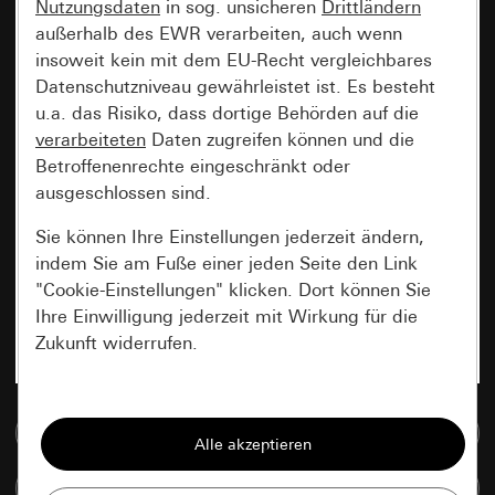
Nutzungsdaten
in sog. unsicheren
Drittländern
außerhalb des EWR verarbeiten, auch wenn
insoweit kein mit dem EU-Recht vergleichbares
Datenschutzniveau gewährleistet ist. Es besteht
u.a. das Risiko, dass dortige Behörden auf die
verarbeiteten
Daten zugreifen können und die
Betroffenenrechte eingeschränkt oder
ausgeschlossen sind.
Sie können Ihre Einstellungen jederzeit ändern,
indem Sie am Fuße einer jeden Seite den Link
"Cookie-Einstellungen" klicken. Dort können Sie
Ihre Einwilligung jederzeit mit Wirkung für die
Zukunft widerrufen.
Essenziell
Zur Mediadatenbank
Alle Cookies, die wir benötigen um Ihnen die
Seite anzeigen zu können.
Artikel vergleichen