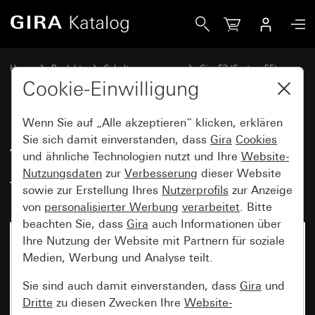
Gira Abdeckrahmen Gira E3 Dunkelgrau Soft-Touch mit Trä
Home
Produkte
Schalterprogramme
Gira E3 (System 55)
Abdeckrahmen Gira E3
Cookie-Einwilligung
Wenn Sie auf „Alle akzeptieren“ klicken, erklären
Abdeckrahmen Gira E3
Sie sich damit einverstanden, dass
Gira
Cookies
und ähnliche Technologien nutzt und Ihre
Website-
Dunkelgrau Soft-Touch mit
Nutzungsdaten
zur
Verbesserung
dieser Website
Trägerrahmen Anthrazit
sowie zur Erstellung Ihres
Nutzerprofils
zur Anzeige
von
personalisierter Werbung
verarbeitet
. Bitte
beachten Sie, dass
Gira
auch Informationen über
Ihre Nutzung der Website mit Partnern für soziale
Medien, Werbung und Analyse teilt.
Sie sind auch damit einverstanden, dass
Gira
und
Dritte
zu diesen Zwecken Ihre
Website-