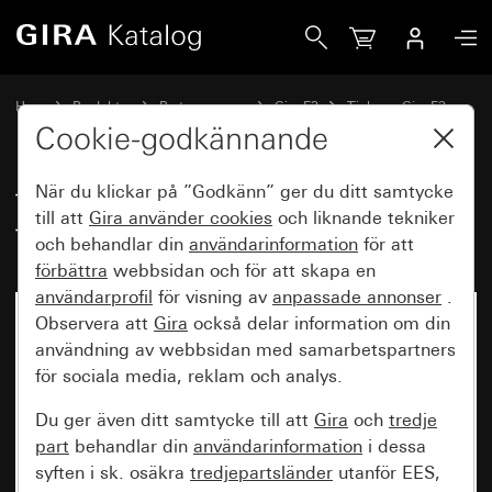
Gira Täckram Gira E3 mörkgrå Soft-Touch med bärram antra
Hem
Produkter
Brytarprogram
Gira E3
Täckram Gira E3
Cookie-godkännande
När du klickar på ”Godkänn” ger du ditt samtycke
Täckram Gira E3 mörkgrå Soft-
till att
Gira använder
cookies
och liknande tekniker
Touch med bärram antracit
och behandlar din
användarinformation
för att
förbättra
webbsidan och för att skapa en
användarprofil
för visning av
anpassade annonser
.
Observera att
Gira
också delar information om din
användning av webbsidan med samarbetspartners
för sociala media, reklam och analys.
Du ger även ditt samtycke till att
Gira
och
tredje
part
behandlar din
användarinformation
i dessa
syften i sk. osäkra
tredjepartsländer
utanför EES,