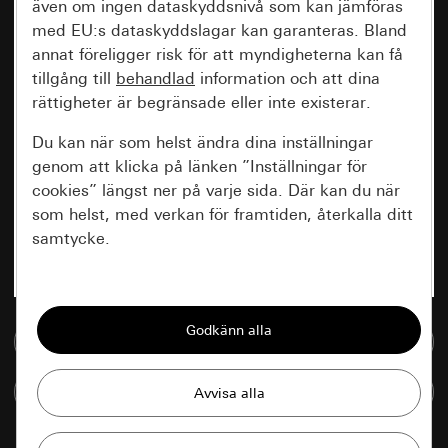
även om ingen dataskyddsnivå som kan jämföras
med EU:s dataskyddslagar kan garanteras. Bland
annat föreligger risk för att myndigheterna kan få
tillgång till
behandlad
information och att dina
rättigheter är begränsade eller inte existerar.
Du kan när som helst ändra dina inställningar
genom att klicka på länken ”Inställningar för
cookies” längst ner på varje sida. Där kan du när
som helst, med verkan för framtiden, återkalla ditt
samtycke.
Nödvändiga
Alla cookies som krävs för att kunna visa
Till mediedatabasen
sidan.
Jämföra artiklar
Gira Session
Förbättring av vår webbsida och
våra utbud
Databehandlingssyfte: