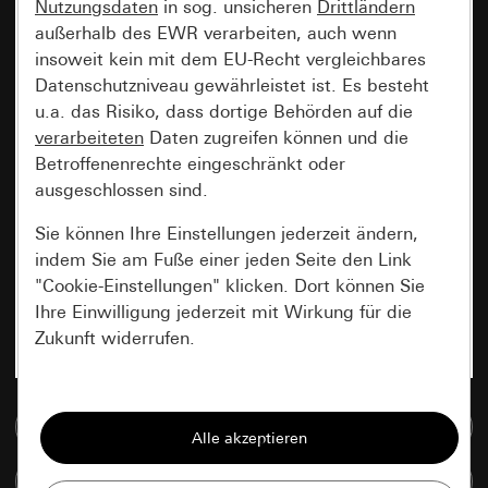
Nutzungsdaten
in sog. unsicheren
Drittländern
außerhalb des EWR verarbeiten, auch wenn
insoweit kein mit dem EU-Recht vergleichbares
Datenschutzniveau gewährleistet ist. Es besteht
u.a. das Risiko, dass dortige Behörden auf die
verarbeiteten
Daten zugreifen können und die
Betroffenenrechte eingeschränkt oder
ausgeschlossen sind.
Sie können Ihre Einstellungen jederzeit ändern,
indem Sie am Fuße einer jeden Seite den Link
"Cookie-Einstellungen" klicken. Dort können Sie
Ihre Einwilligung jederzeit mit Wirkung für die
Zukunft widerrufen.
Essenziell
Zur Mediadatenbank
Alle Cookies, die wir benötigen um Ihnen die
Seite anzeigen zu können.
Artikel vergleichen