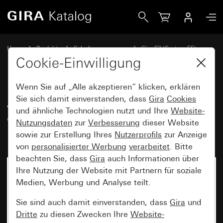
Gira Abdeckrahmen Gira E3 Reinweiß glänzend mit Träger
Home
Produkte
Schalterprogramme
Gira E3 (System 55)
Abdeckrahmen Gira E3
Cookie-Einwilligung
Wenn Sie auf „Alle akzeptieren“ klicken, erklären
Abdeckrahmen Gira E3 Reinweiß
Sie sich damit einverstanden, dass
Gira
Cookies
und ähnliche Technologien nutzt und Ihre
Website-
glänzend mit Trägerrahmen
Nutzungsdaten
zur
Verbesserung
dieser Website
Reinweiß glänzend
sowie zur Erstellung Ihres
Nutzerprofils
zur Anzeige
von
personalisierter Werbung
verarbeitet
. Bitte
beachten Sie, dass
Gira
auch Informationen über
Ihre Nutzung der Website mit Partnern für soziale
Medien, Werbung und Analyse teilt.
Sie sind auch damit einverstanden, dass
Gira
und
Dritte
zu diesen Zwecken Ihre
Website-