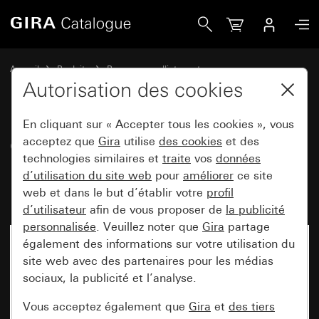
Gira Cadre de finition Gira E3 Blanc brillantavec cadre de s
Accueil
Produits
Programmes d'interrupteurs
Gira E3 (System 55)
Cadre de finition Gira E3
Autorisation des cookies
En cliquant sur « Accepter tous les cookies », vous
Cadre de finition Gira E3 Blanc
acceptez que
Gira
utilise
des cookies
et des
technologies similaires et
traite
vos
données
brillantavec cadre de support
d’utilisation du site web
pour
améliorer
ce site
blanc brillant
web et dans le but d’établir votre
profil
d’utilisateur
afin de vous proposer de
la publicité
personnalisée
. Veuillez noter que
Gira
partage
également des informations sur votre utilisation du
site web avec des partenaires pour les médias
sociaux, la publicité et l’analyse.
Vous acceptez également que
Gira
et
des tiers