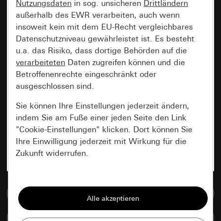
Nutzungsdaten
in sog. unsicheren
Drittländern
außerhalb des EWR verarbeiten, auch wenn
insoweit kein mit dem EU-Recht vergleichbares
Datenschutzniveau gewährleistet ist. Es besteht
u.a. das Risiko, dass dortige Behörden auf die
verarbeiteten
Daten zugreifen können und die
Betroffenenrechte eingeschränkt oder
ausgeschlossen sind.
Sie können Ihre Einstellungen jederzeit ändern,
indem Sie am Fuße einer jeden Seite den Link
"Cookie-Einstellungen" klicken. Dort können Sie
Ihre Einwilligung jederzeit mit Wirkung für die
Zukunft widerrufen.
Essenziell
Zur Mediadatenbank
Alle Cookies, die wir benötigen um Ihnen die
Seite anzeigen zu können.
Artikel vergleichen