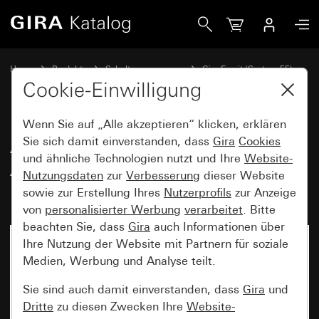
Gira Abdeckrahmen Gira Esprit Aluminium Reinweiß seidenm
Home
Produkte
Schalterprogramme
Gira Esprit (System 55)
Abdeckrahmen Gira Esprit
Cookie-Einwilligung
Wenn Sie auf „Alle akzeptieren“ klicken, erklären
Abdeckrahmen Gira Esprit
Sie sich damit einverstanden, dass
Gira
Cookies
und ähnliche Technologien nutzt und Ihre
Website-
Aluminium Reinweiß seidenmatt
Nutzungsdaten
zur
Verbesserung
dieser Website
(lackiert)
sowie zur Erstellung Ihres
Nutzerprofils
zur Anzeige
von
personalisierter Werbung
verarbeitet
. Bitte
beachten Sie, dass
Gira
auch Informationen über
Ihre Nutzung der Website mit Partnern für soziale
Medien, Werbung und Analyse teilt.
Sie sind auch damit einverstanden, dass
Gira
und
Dritte
zu diesen Zwecken Ihre
Website-