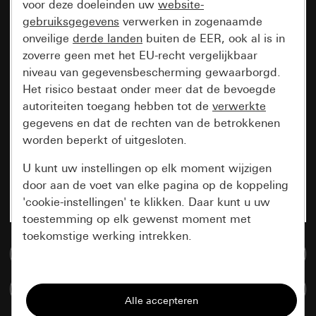
voor deze doeleinden uw
website-
gebruiksgegevens
verwerken in zogenaamde
onveilige
derde landen
buiten de EER, ook al is in
zoverre geen met het EU-recht vergelijkbaar
niveau van gegevensbescherming gewaarborgd.
Het risico bestaat onder meer dat de bevoegde
autoriteiten toegang hebben tot de
verwerkte
gegevens en dat de rechten van de betrokkenen
worden beperkt of uitgesloten.
U kunt uw instellingen op elk moment wijzigen
door aan de voet van elke pagina op de koppeling
'cookie-instellingen' te klikken. Daar kunt u uw
toestemming op elk gewenst moment met
toekomstige werking intrekken.
Naar de mediadatabase
Essentieel
Artikelen verglijken
Alle cookies die wij nodig hebben om de
pagina te kunnen weergeven.