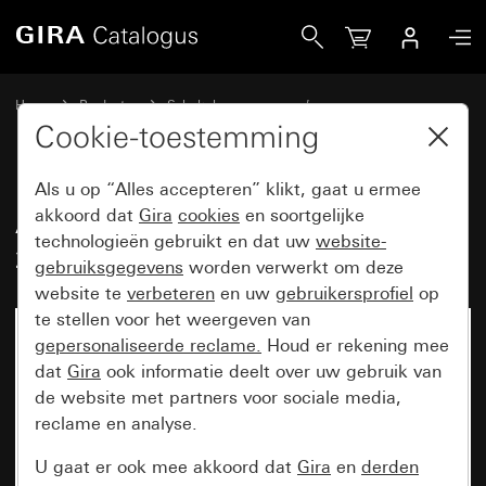
Gira Afdekraam Gira Esprit aluminium zuiver wit mat (gelak
Home
Producten
Schakelaarprogramma’s
Gira Esprit (System 55)
Afdekraam Gira Esprit
Cookie-toestemming
Als u op “Alles accepteren” klikt, gaat u ermee
Afdekraam Gira Esprit aluminium
akkoord dat
Gira
cookies
en soortgelijke
technologieën gebruikt en dat uw
website-
zuiver wit mat (gelakt)
gebruiksgegevens
worden verwerkt om deze
website te
verbeteren
en uw
gebruikersprofiel
op
te stellen voor het weergeven van
gepersonaliseerde reclame.
Houd er rekening mee
dat
Gira
ook informatie deelt over uw gebruik van
de website met partners voor sociale media,
reclame en analyse.
U gaat er ook mee akkoord dat
Gira
en
derden