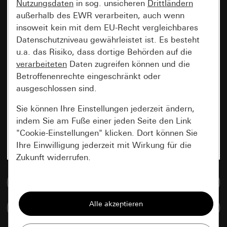
Nutzungsdaten
in sog. unsicheren
Drittländern
außerhalb des EWR verarbeiten, auch wenn
insoweit kein mit dem EU-Recht vergleichbares
Datenschutzniveau gewährleistet ist. Es besteht
u.a. das Risiko, dass dortige Behörden auf die
verarbeiteten
Daten zugreifen können und die
Betroffenenrechte eingeschränkt oder
ausgeschlossen sind.
Sie können Ihre Einstellungen jederzeit ändern,
indem Sie am Fuße einer jeden Seite den Link
"Cookie-Einstellungen" klicken. Dort können Sie
Ihre Einwilligung jederzeit mit Wirkung für die
Zukunft widerrufen.
Zur Mediadatenbank
Essenziell
Alle Cookies, die wir benötigen um Ihnen die
Artikel vergleichen
Seite anzeigen zu können.