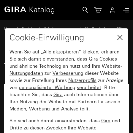
Gira Abdeckrahmen Gira Esprit Edelstahl
Home
Produkte
Schalterprogramme
Gira Esprit (System 55)
Abdeckrahmen Gira Esprit
Cookie-Einwilligung
Wenn Sie auf „Alle akzeptieren“ klicken, erklären
Abdeckrahmen Gira Esprit
Sie sich damit einverstanden, dass
Gira
Cookies
und ähnliche Technologien nutzt und Ihre
Website-
Edelstahl
Nutzungsdaten
zur
Verbesserung
dieser Website
sowie zur Erstellung Ihres
Nutzerprofils
zur Anzeige
von
personalisierter Werbung
verarbeitet
. Bitte
beachten Sie, dass
Gira
auch Informationen über
Ihre Nutzung der Website mit Partnern für soziale
Medien, Werbung und Analyse teilt.
Sie sind auch damit einverstanden, dass
Gira
und
Dritte
zu diesen Zwecken Ihre
Website-