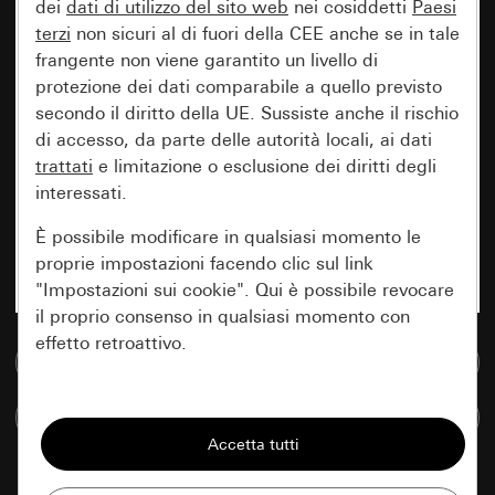
dei
dati di utilizzo del sito web
nei cosiddetti
Paesi
terzi
non sicuri al di fuori della CEE anche se in tale
frangente non viene garantito un livello di
protezione dei dati comparabile a quello previsto
secondo il diritto della UE. Sussiste anche il rischio
di accesso, da parte delle autorità locali, ai dati
trattati
e limitazione o esclusione dei diritti degli
interessati.
È possibile modificare in qualsiasi momento le
proprie impostazioni facendo clic sul link
"Impostazioni sui cookie". Qui è possibile revocare
il proprio consenso in qualsiasi momento con
effetto retroattivo.
Vai alla banca dati multimediale
Essenziali
Confronta articoli
Tutti i cookie necessari per poter mostrare la
pagina.