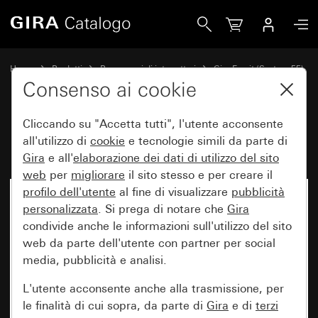
Gira Placca Gira Esprit acciaio inox
Home
Prodotti
Programmi di interruttori
Gira Esprit (System 55)
Placca Gira Esprit
Consenso ai cookie
Cliccando su "Accetta tutti", l'utente acconsente
Placca Gira Esprit acciaio inox
all'utilizzo di
cookie
e tecnologie simili da parte di
Gira
e all'
elaborazione dei
dati di utilizzo del sito
web
per
migliorare
il sito stesso e per creare il
profilo dell'utente
al fine di visualizzare
pubblicità
personalizzata
. Si prega di notare che
Gira
condivide anche le informazioni sull'utilizzo del sito
web da parte dell'utente con partner per social
media, pubblicità e analisi.
L'utente acconsente anche alla trasmissione, per
le finalità di cui sopra, da parte di
Gira
e di
terzi