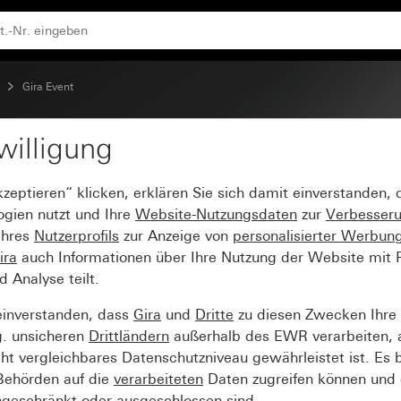
n Farbe Alu (lackiert)
Gira Event
willigung
vent Anthrazit mit Zw
kzeptieren“ klicken, erklären Sie sich damit einverstanden,
ogien nutzt und Ihre
Website-Nutzungsdaten
zur
Verbesser
Ihres
Nutzerprofils
zur Anzeige von
personalisierter Werbun
ira
auch Informationen über Ihre Nutzung der Website mit Pa
Analyse teilt.
einverstanden, dass
Gira
und
Dritte
zu diesen Zwecken Ihre
g. unsicheren
Drittländern
außerhalb des EWR verarbeiten, 
t vergleichbares Datenschutzniveau gewährleistet ist. Es b
 Behörden auf die
verarbeiteten
Daten zugreifen können und 
ngeschränkt oder ausgeschlossen sind.