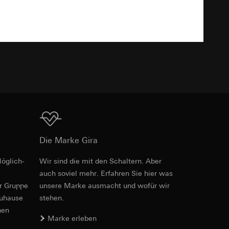
TXT
e unter
 Kopie zu erfragen
 Kopie zu erfragen
Download
Die Marke Gira
öglich­
Wir sind die mit den Schaltern. Aber
Art.-Nr. 021281
onen zur Schaltung
auch soviel mehr. Erfahren Sie hier was
er Gruppe
unsere Marke aus­macht und wofür wir
RFA
, 476 KB
uf der Website, vom
Referrer-URL sowie
zuhause
stehen.
site, vom Nutzer
nen
Marke erleben
hs auf der