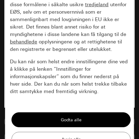
disse formålene i såkalte usikre
tredjeland
utenfor
EØS, selv om et personvernnivå som er
sammenlignbart med lovgivningen i EU ikke er
sikret. Det finnes blant annet risiko for at
myndighetene i disse landene kan få tilgang til de
behandlede
opplysningene og at rettighetene til
den registrerte er begrenset eller utelukket.
Du kan når som helst endre innstillingene dine ved
å klikke på lenken “Innstillinger for
informasjonskapsler” som du finner nederst på
hver side. Der kan du når som helst trekke tilbake
ditt samtykke med fremtidig virkning.
Vesentlige
Alle informasjonskapslene vi trenger for å
Til mediadatabase
kunne vise deg siden.
Sammenlign artikkel