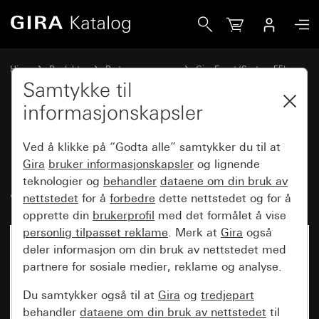
Gira Dekkramme Gira Event antrasitt med mellomramme al
Hjem
Produkter
Bryterprogrammer
Gira Event (System 55)
Gira Event
Samtykke til
informasjonskapsler
Dekkramme Gira Event antrasitt
Ved å klikke på “Godta alle” samtykker du til at
med mellomramme
Gira
bruker informasjonskapsler
og lignende
teknologier og
behandler
dataene om din bruk av
aluminiumsfarget (lakkert)
nettstedet
for å
forbedre
dette nettstedet og for å
opprette din
brukerprofil
med det formålet å vise
personlig tilpasset reklame
. Merk at
Gira
også
deler informasjon om din bruk av nettstedet med
partnere for sosiale medier, reklame og analyse.
Du samtykker også til at
Gira
og
tredjepart
behandler
dataene om din bruk av nettstedet
til