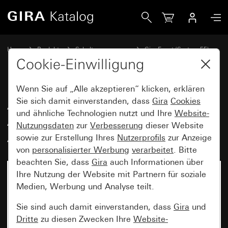
Gira Abdeckrahmen Gira Event Anthrazit mit Zwischenrahm
Home
Produkte
Schalterprogramme
Gira Event (System 55)
Gira Event
Cookie-Einwilligung
Wenn Sie auf „Alle akzeptieren“ klicken, erklären
Abdeckrahmen Gira Event
Sie sich damit einverstanden, dass
Gira
Cookies
und ähnliche Technologien nutzt und Ihre
Website-
Anthrazit mit Zwischenrahmen
Nutzungsdaten
zur
Verbesserung
dieser Website
Anthrazit
sowie zur Erstellung Ihres
Nutzerprofils
zur Anzeige
von
personalisierter Werbung
verarbeitet
. Bitte
beachten Sie, dass
Gira
auch Informationen über
Ihre Nutzung der Website mit Partnern für soziale
Medien, Werbung und Analyse teilt.
Sie sind auch damit einverstanden, dass
Gira
und
Dritte
zu diesen Zwecken Ihre
Website-