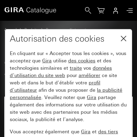
Gira Cadres de finition Gira Event anthracite avec cadre int
Accueil
Produits
Programmes d'interrupteurs
Gira Event (System 55)
Gira Event
Autorisation des cookies
En cliquant sur « Accepter tous les cookies », vous
Cadres de finition Gira Event
acceptez que
Gira
utilise
des cookies
et des
technologies similaires et
traite
vos
données
anthracite avec cadre
d’utilisation du site web
pour
améliorer
ce site
intermédiaire anthracite
web et dans le but d’établir votre
profil
d’utilisateur
afin de vous proposer de
la publicité
personnalisée
. Veuillez noter que
Gira
partage
également des informations sur votre utilisation du
site web avec des partenaires pour les médias
sociaux, la publicité et l’analyse.
Vous acceptez également que
Gira
et
des tiers