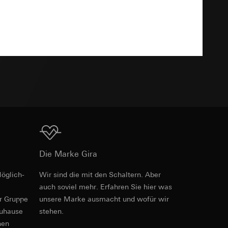
Download
e unter
TXT
 Kopie zu erfragen
 Kopie zu erfragen
Download
Die Marke Gira
onen zur Schaltung
öglich­
Wir sind die mit den Schaltern. Aber
Art.-Nr. 0211395
auch soviel mehr. Erfahren Sie hier was
uf der Website, vom
Referrer-URL sowie
er Gruppe
unsere Marke aus­macht und wofür wir
RFA
, 372 KB
site, vom Nutzer
zuhause
stehen.
hs auf der
nen