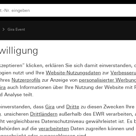
hmen Reinweiß glänzend
Gira Event
willigung
Event Opak Mint mit Z
kzeptieren“ klicken, erklären Sie sich damit einverstanden,
ogien nutzt und Ihre
Website-Nutzungsdaten
zur
Verbesser
Ihres
Nutzerprofils
zur Anzeige von
personalisierter Werbun
ira
auch Informationen über Ihre Nutzung der Website mit Pa
Analyse teilt.
einverstanden, dass
Gira
und
Dritte
zu diesen Zwecken Ihre
g. unsicheren
Drittländern
außerhalb des EWR verarbeiten, 
t vergleichbares Datenschutzniveau gewährleistet ist. Es b
 Behörden auf die
verarbeiteten
Daten zugreifen können und 
ngeschränkt oder ausgeschlossen sind.