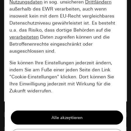
Nutzungsdaten
in sog. unsicheren
Drittländern
außerhalb des EWR verarbeiten, auch wenn
insoweit kein mit dem EU-Recht vergleichbares
Datenschutzniveau gewährleistet ist. Es besteht
u.a. das Risiko, dass dortige Behörden auf die
verarbeiteten
Daten zugreifen können und die
Betroffenenrechte eingeschränkt oder
ausgeschlossen sind.
Sie können Ihre Einstellungen jederzeit ändern,
indem Sie am Fuße einer jeden Seite den Link
"Cookie-Einstellungen" klicken. Dort können Sie
Ihre Einwilligung jederzeit mit Wirkung für die
Zukunft widerrufen.
Essenziell
Zur Mediadatenbank
Alle Cookies, die wir benötigen um Ihnen die
Seite anzeigen zu können.
Artikel vergleichen