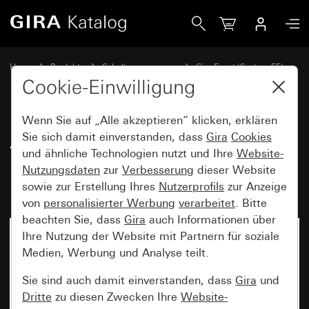
Gira Abdeckrahmen Gira Event Opak Mint mit Zwischenra
Home
Produkte
Schalterprogramme
Gira Event (System 55)
Gira Event
Cookie-Einwilligung
Wenn Sie auf „Alle akzeptieren“ klicken, erklären
Abdeckrahmen Gira Event Opak
Sie sich damit einverstanden, dass
Gira
Cookies
und ähnliche Technologien nutzt und Ihre
Website-
Mint mit Zwischenrahmen
Nutzungsdaten
zur
Verbesserung
dieser Website
Reinweiß glänzend
sowie zur Erstellung Ihres
Nutzerprofils
zur Anzeige
von
personalisierter Werbung
verarbeitet
. Bitte
beachten Sie, dass
Gira
auch Informationen über
Ihre Nutzung der Website mit Partnern für soziale
Medien, Werbung und Analyse teilt.
Sie sind auch damit einverstanden, dass
Gira
und
Dritte
zu diesen Zwecken Ihre
Website-