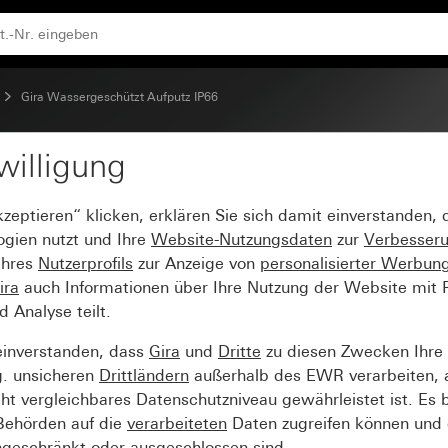
er 1-polig mit sep. Meldekontakt
Gira Wassergeschützt Aufputz IP66
willigung
V~ mit Beschriftungsfel
kzeptieren“ klicken, erklären Sie sich damit einverstanden,
kt
ogien nutzt und Ihre
Website-Nutzungsdaten
zur
Verbesser
Ihres
Nutzerprofils
zur Anzeige von
personalisierter Werbun
ira
auch Informationen über Ihre Nutzung der Website mit Pa
Analyse teilt.
einverstanden, dass
Gira
und
Dritte
zu diesen Zwecken Ihre
g. unsicheren
Drittländern
außerhalb des EWR verarbeiten, 
t vergleichbares Datenschutzniveau gewährleistet ist. Es b
 Behörden auf die
verarbeiteten
Daten zugreifen können und 
ngeschränkt oder ausgeschlossen sind.