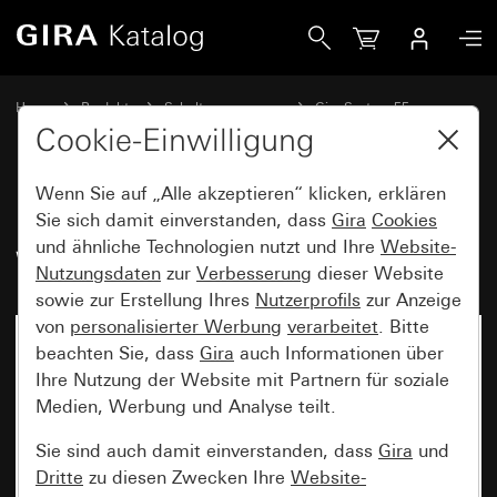
Gira Kurzhubtaster 0,5 A 42 V~ mit Wippe Schließer 1-poli
Home
Produkte
Schalterprogramme
Gira System 55
Schalten und Tasten
Cookie-Einwilligung
Wenn Sie auf „Alle akzeptieren“ klicken, erklären
Kurzhubtaster 0,5 A 42 V~ mit
Sie sich damit einverstanden, dass
Gira
Cookies
und ähnliche Technologien nutzt und Ihre
Website-
Wippe Schließer 1-polig
Nutzungsdaten
zur
Verbesserung
dieser Website
sowie zur Erstellung Ihres
Nutzerprofils
zur Anzeige
von
personalisierter Werbung
verarbeitet
. Bitte
Nicht mehr verfügbar
beachten Sie, dass
Gira
auch Informationen über
Ihre Nutzung der Website mit Partnern für soziale
Medien, Werbung und Analyse teilt.
Sie sind auch damit einverstanden, dass
Gira
und
Dritte
zu diesen Zwecken Ihre
Website-