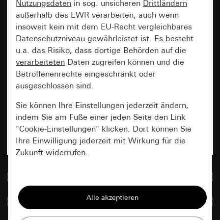
Nutzungsdaten
in sog. unsicheren
Drittländern
außerhalb des EWR verarbeiten, auch wenn
insoweit kein mit dem EU-Recht vergleichbares
Datenschutzniveau gewährleistet ist. Es besteht
u.a. das Risiko, dass dortige Behörden auf die
verarbeiteten
Daten zugreifen können und die
Betroffenenrechte eingeschränkt oder
ausgeschlossen sind.
Sie können Ihre Einstellungen jederzeit ändern,
indem Sie am Fuße einer jeden Seite den Link
"Cookie-Einstellungen" klicken. Dort können Sie
Ihre Einwilligung jederzeit mit Wirkung für die
Zukunft widerrufen.
Zur Mediadatenbank
Essenziell
Alle Cookies, die wir benötigen um Ihnen die
Artikel vergleichen
Seite anzeigen zu können.