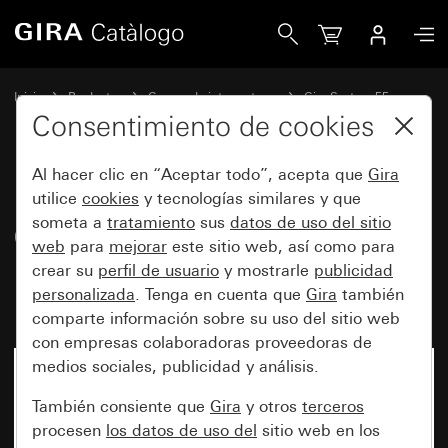
Gira Pulsador de corto recorrido 0,5 A 42 V~ con tecla ba
Inicio
Productos
Gamas de interruptores
Gira System 55
Conmutación y pulsación
Consentimiento de cookies
Al hacer clic en “Aceptar todo”, acepta que
Gira
Pulsador de corto recorrido
utilice
cookies
y tecnologías similares y que
someta a
tratamiento
sus
datos de uso del sitio
0,5 A 42 V~ con tecla
web
para
mejorar
este sitio web, así como para
basculante Contacto
crear su
perfil de usuario
y mostrarle
publicidad
normalmente abierto de 1 polo
personalizada
. Tenga en cuenta que
Gira
también
comparte información sobre su uso del sitio web
con empresas colaboradoras proveedoras de
medios sociales, publicidad y análisis.
Ya no está disponible
También consiente que
Gira
y otros
terceros
procesen
los datos de uso del
sitio web en los