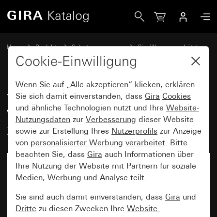
Gira Tastschalter 10 AX 250 V~ mit Wippe 2fach Wechselsc
Home
Produkte
Schalterprogramme
Gira Wassergeschützt
Wassergeschützt Unterputz IP44 Gira TX_44
Cookie-Einwilligung
Wenn Sie auf „Alle akzeptieren“ klicken, erklären
Tastschalter 10 AX 250 V~ mit
Sie sich damit einverstanden, dass
Gira
Cookies
und ähnliche Technologien nutzt und Ihre
Website-
Wippe 2fach Wechselschalter
Nutzungsdaten
zur
Verbesserung
dieser Website
2fach
sowie zur Erstellung Ihres
Nutzerprofils
zur Anzeige
von
personalisierter Werbung
verarbeitet
. Bitte
beachten Sie, dass
Gira
auch Informationen über
Ihre Nutzung der Website mit Partnern für soziale
Nicht mehr verfügbar
Medien, Werbung und Analyse teilt.
Sie sind auch damit einverstanden, dass
Gira
und
Dritte
zu diesen Zwecken Ihre
Website-