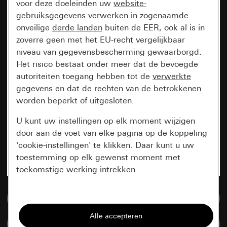
voor deze doeleinden uw
website-
gebruiksgegevens
verwerken in zogenaamde
onveilige
derde landen
buiten de EER, ook al is in
zoverre geen met het EU-recht vergelijkbaar
niveau van gegevensbescherming gewaarborgd.
Het risico bestaat onder meer dat de bevoegde
autoriteiten toegang hebben tot de
verwerkte
gegevens en dat de rechten van de betrokkenen
worden beperkt of uitgesloten.
U kunt uw instellingen op elk moment wijzigen
door aan de voet van elke pagina op de koppeling
'cookie-instellingen' te klikken. Daar kunt u uw
toestemming op elk gewenst moment met
toekomstige werking intrekken.
Essentieel
Naar de mediadatabase
Alle cookies die wij nodig hebben om de
Artikelen verglijken
pagina te kunnen weergeven.