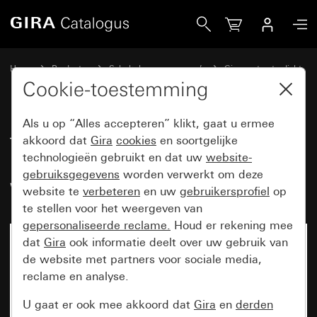
Gira Tastschakelaar 10 AX 250 V~ met wip 2-voudig Wissel
Home
Producten
Schakelaarprogramma’s
Gira spatwaterdicht
Spatwaterdicht inbouw IP44 Gira TX_44
Cookie-toestemming
Als u op “Alles accepteren” klikt, gaat u ermee
Tastschakelaar 10 AX 250 V~
akkoord dat
Gira
cookies
en soortgelijke
technologieën gebruikt en dat uw
website-
met wip 2-voudig
gebruiksgegevens
worden verwerkt om deze
Wisselschakelaar 2-voudig
website te
verbeteren
en uw
gebruikersprofiel
op
te stellen voor het weergeven van
gepersonaliseerde reclame.
Houd er rekening mee
dat
Gira
ook informatie deelt over uw gebruik van
Niet meer beschikbaar
de website met partners voor sociale media,
reclame en analyse.
U gaat er ook mee akkoord dat
Gira
en
derden