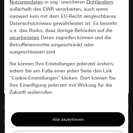
Nutzungsdaten
in sog. unsicheren
Drittländern
außerhalb des EWR verarbeiten, auch wenn
insoweit kein mit dem EU-Recht vergleichbares
Datenschutzniveau gewährleistet ist. Es besteht
u.a. das Risiko, dass dortige Behörden auf die
verarbeiteten
Daten zugreifen können und die
Betroffenenrechte eingeschränkt oder
ausgeschlossen sind.
Sie können Ihre Einstellungen jederzeit ändern,
indem Sie am Fuße einer jeden Seite den Link
"Cookie-Einstellungen" klicken. Dort können Sie
Ihre Einwilligung jederzeit mit Wirkung für die
Zukunft widerrufen.
Zur Mediadatenbank
Essenziell
Alle Cookies, die wir benötigen um Ihnen die
Artikel vergleichen
Seite anzeigen zu können.