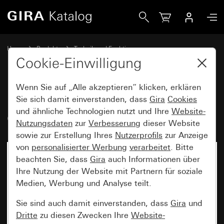
Gira DALI Aktor Colour 4fach für Gira One und KNX
Home
Produkte
Technik und Funktionen
System 3000, DALI, sonstige Elektronik
DALI, Sonstige Elektronik
Cookie-Einwilligung
Wenn Sie auf „Alle akzeptieren“ klicken, erklären
DALI Aktor Colour 4fach für Gira
Sie sich damit einverstanden, dass
Gira
Cookies
und ähnliche Technologien nutzt und Ihre
Website-
One und KNX
Nutzungsdaten
zur
Verbesserung
dieser Website
sowie zur Erstellung Ihres
Nutzerprofils
zur Anzeige
von
personalisierter Werbung
verarbeitet
. Bitte
beachten Sie, dass
Gira
auch Informationen über
Ihre Nutzung der Website mit Partnern für soziale
Medien, Werbung und Analyse teilt.
Sie sind auch damit einverstanden, dass
Gira
und
Dritte
zu diesen Zwecken Ihre
Website-