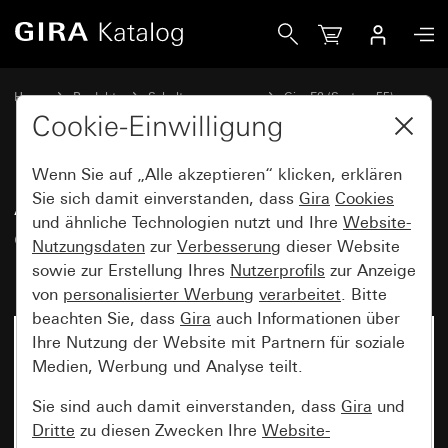
Gira Abdeckrahmen Gira E2 durchgängig beschreibbar Klar
Home
Produkte
Schalterprogramme
Gira E2 (System 55)
Abdeckrahmen Gira E2 durchgängig beschreibbar
Cookie-Einwilligung
Wenn Sie auf „Alle akzeptieren“ klicken, erklären
Abdeckrahmen Gira E2
Sie sich damit einverstanden, dass
Gira
Cookies
und ähnliche Technologien nutzt und Ihre
Website-
durchgängig beschreibbar Klar /
Nutzungsdaten
zur
Verbesserung
dieser Website
Reinweiß
sowie zur Erstellung Ihres
Nutzerprofils
zur Anzeige
von
personalisierter Werbung
verarbeitet
. Bitte
beachten Sie, dass
Gira
auch Informationen über
Ihre Nutzung der Website mit Partnern für soziale
Medien, Werbung und Analyse teilt.
Sie sind auch damit einverstanden, dass
Gira
und
Dritte
zu diesen Zwecken Ihre
Website-