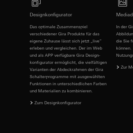
Empfänger:
interne
Rechtsgrundlage und
Drittlandübermittlu
Empfänger:
Einsatz des Dien
Designkonfigurator
Mediad
Lebensdauer des C
interne Abteilun
Folgeverarbeitun
Google Ireland L
Empfänger:
Das optimale Zusammenspiel
In der G
Informationen da
interne Abteilun
verschiedener Gira Produkte für das
Ab­bild­
https://business.
Pinterest, Inc. (
eigene Zuhause lässt sich jetzt „live”
die Sie 
Drittlandübermittlu
erleben und vergleichen. Der im Web
können. 
Drittlandübermittlu
Drittland: USA
und als APP verfügbare Gira Design­
Nutzungs­
Drittland: USA
Angemessenheits
konfigurator ermög­licht, die vielfältigen
Angemessenheits
bei
Gira Giersi
Zur M
bei
Gira Giersi
Vari­an­ten der Abdeck­rahmen der Gira
Lebensdauer des C
Schalter­programme mit ausge­wählten
Lebensdauer des C
Funkti­onen in unterschiedlichen Farben
Vimeo
LinkedIn Ins
und Materialien zu kombinieren.
Datenverarbeitung
Datenverarbeitung
Kategorien person
Zum Designkonfigurator
bedarfsgerechter W
Privatkundenseit
Kategorien person
Nutzer getätig
Zeitstempel
Geschäftskunden
Rechtsgrundlage und
getätigte Mausb
Einsatz des Dien