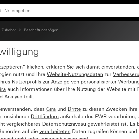
ängig beschreibbar Typ 2
, Zubehör
Beschriftungsbögen
willigung
für Abdeckrahmen Gira
kzeptieren“ klicken, erklären Sie sich damit einverstanden,
ogien nutzt und Ihre
Website-Nutzungsdaten
zur
Verbesser
Ihres
Nutzerprofils
zur Anzeige von
personalisierter Werbun
ira
auch Informationen über Ihre Nutzung der Website mit Pa
Analyse teilt.
einverstanden, dass
Gira
und
Dritte
zu diesen Zwecken Ihre
g. unsicheren
Drittländern
außerhalb des EWR verarbeiten, 
t vergleichbares Datenschutzniveau gewährleistet ist. Es b
 Behörden auf die
verarbeiteten
Daten zugreifen können und 
ngeschränkt oder ausgeschlossen sind.