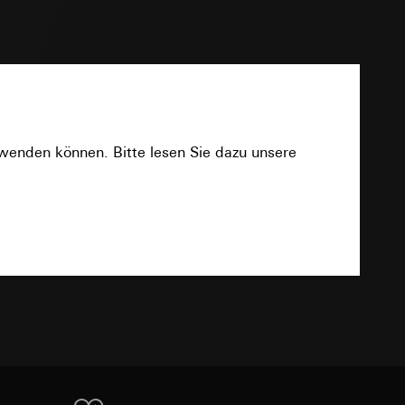
sung
en, geben Sie auf der folgenden Website die
sucht, Datum und
xtetiketten ein.
andort
PDF
r, Endgerät
e unter
rwenden können. Bitte lesen Sie dazu unsere
Download
 Kopie zu erfragen
 Kopie zu erfragen
r Informationen und
TXT
erung
sung
sucht, Datum und
andort