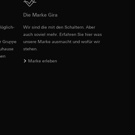
Download
Die Marke Gira
öglich­
Wir sind die mit den Schaltern. Aber
e unter
auch soviel mehr. Erfahren Sie hier was
er Gruppe
unsere Marke aus­macht und wofür wir
zuhause
stehen.
nen
 Kopie zu erfragen
Marke erleben
 Kopie zu erfragen
onen zur Schaltung
uf der Website, vom
Referrer-URL sowie
site, vom Nutzer
hs auf der