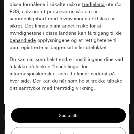
disse formålene i såkalte usikre
tredjeland
utenfor
EØS, selv om et personvernnivå som er
sammenlignbart med lovgivningen i EU ikke er
sikret. Det finnes blant annet risiko for at
myndighetene i disse landene kan få tilgang til de
behandlede
opplysningene og at rettighetene til
den registrerte er begrenset eller utelukket.
Du kan når som helst endre innstillingene dine ved
å klikke på lenken “Innstillinger for
informasjonskapsler” som du finner nederst på
hver side. Der kan du når som helst trekke tilbake
ditt samtykke med fremtidig virkning.
Vesentlige
Alle informasjonskapslene vi trenger for å
Til mediadatabase
kunne vise deg siden.
Sammenlign artikkel