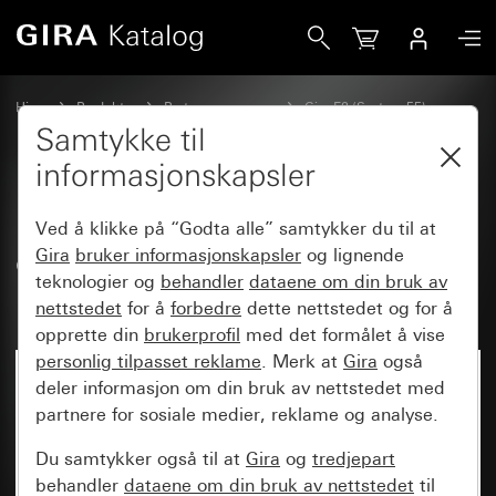
Gira Dekkramme Gira E2 gjennomgående skrivbar. klar / re
Hjem
Produkter
Bryterprogrammer
Gira E2 (System 55)
Dekkramme Gira E2 gjennomgående skrivbar
Samtykke til
informasjonskapsler
Dekkramme Gira E2
Ved å klikke på “Godta alle” samtykker du til at
gjennomgående skrivbar. klar /
Gira
bruker informasjonskapsler
og lignende
teknologier og
behandler
dataene om din bruk av
renhvit
nettstedet
for å
forbedre
dette nettstedet og for å
opprette din
brukerprofil
med det formålet å vise
personlig tilpasset reklame
. Merk at
Gira
også
Ikke lenger tilgjengelig
deler informasjon om din bruk av nettstedet med
partnere for sosiale medier, reklame og analyse.
Du samtykker også til at
Gira
og
tredjepart
behandler
dataene om din bruk av nettstedet
til