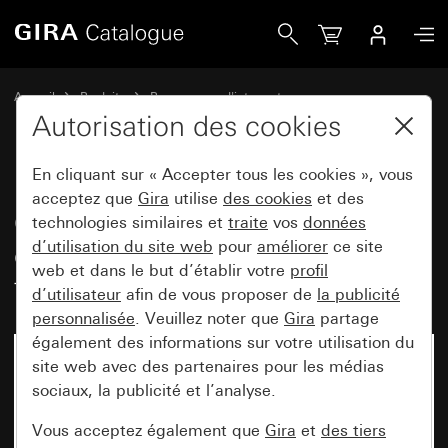
Gira Cadre de finition Gira E2 entièrement inscriptible tran
Accueil
Produits
Programmes d'interrupteurs
Gira E2 (System 55)
Autorisation des cookies
Cadre de finition Gira E2 entièrement inscriptible
En cliquant sur « Accepter tous les cookies », vous
acceptez que
Gira
utilise
des cookies
et des
Cadre de finition Gira E2
technologies similaires et
traite
vos
données
d’utilisation du site web
pour
améliorer
ce site
entièrement inscriptible
web et dans le but d’établir votre
profil
transparent / blanc pur
d’utilisateur
afin de vous proposer de
la publicité
personnalisée
. Veuillez noter que
Gira
partage
également des informations sur votre utilisation du
site web avec des partenaires pour les médias
sociaux, la publicité et l’analyse.
Vous acceptez également que
Gira
et
des tiers