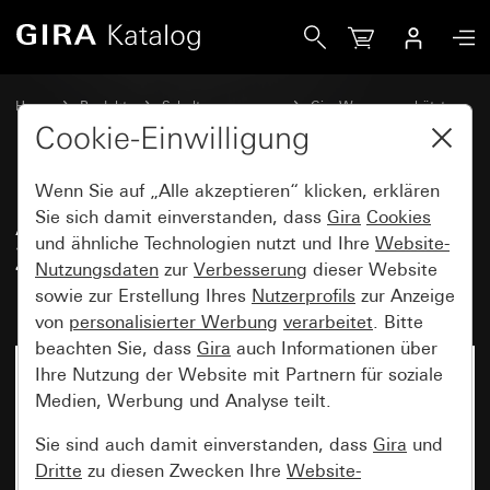
Gira Abdeckung mit Knebel für Zeitschalter und Jalousiesch
Home
Produkte
Schalterprogramme
Gira Wassergeschützt
Wassergeschützt Unterputz IP44 Gira TX_44
Cookie-Einwilligung
Wenn Sie auf „Alle akzeptieren“ klicken, erklären
Abdeckung mit Knebel für
Sie sich damit einverstanden, dass
Gira
Cookies
und ähnliche Technologien nutzt und Ihre
Website-
Zeitschalter und Jalousieschalter
Nutzungsdaten
zur
Verbesserung
dieser Website
bzw. -taster
sowie zur Erstellung Ihres
Nutzerprofils
zur Anzeige
von
personalisierter Werbung
verarbeitet
. Bitte
beachten Sie, dass
Gira
auch Informationen über
Ihre Nutzung der Website mit Partnern für soziale
Medien, Werbung und Analyse teilt.
Sie sind auch damit einverstanden, dass
Gira
und
Dritte
zu diesen Zwecken Ihre
Website-