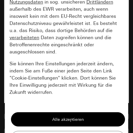
Nutzungsdaten
in sog. unsicheren
Drittländern
außerhalb des EWR verarbeiten, auch wenn
insoweit kein mit dem EU-Recht vergleichbares
Datenschutzniveau gewährleistet ist. Es besteht
u.a. das Risiko, dass dortige Behörden auf die
verarbeiteten
Daten zugreifen können und die
Betroffenenrechte eingeschränkt oder
ausgeschlossen sind.
Sie können Ihre Einstellungen jederzeit ändern,
indem Sie am Fuße einer jeden Seite den Link
"Cookie-Einstellungen" klicken. Dort können Sie
Ihre Einwilligung jederzeit mit Wirkung für die
Zukunft widerrufen.
Essenziell
Zur Mediadatenbank
Alle Cookies, die wir benötigen um Ihnen die
Seite anzeigen zu können.
Artikel vergleichen