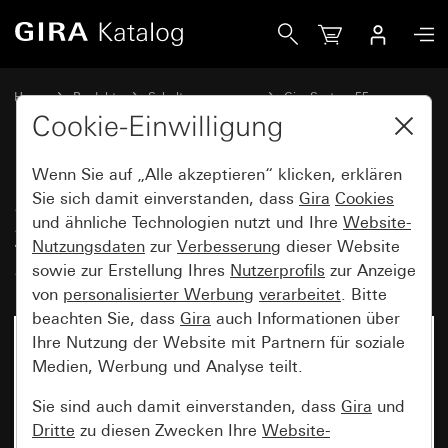
Gira SCHUKO-Steckdose 16 A 250 V~ mit Klappdeckel Sys
Home
Produkte
Schalterprogramme
Gira System 55
Steckdosen
Cookie-Einwilligung
Wenn Sie auf „Alle akzeptieren“ klicken, erklären
SCHUKO-Steckdose 16 A
Sie sich damit einverstanden, dass
Gira
Cookies
und ähnliche Technologien nutzt und Ihre
Website-
250 V~ mit Klappdeckel
Nutzungsdaten
zur
Verbesserung
dieser Website
System 55
sowie zur Erstellung Ihres
Nutzerprofils
zur Anzeige
von
personalisierter Werbung
verarbeitet
. Bitte
beachten Sie, dass
Gira
auch Informationen über
Ihre Nutzung der Website mit Partnern für soziale
Medien, Werbung und Analyse teilt.
Sie sind auch damit einverstanden, dass
Gira
und
Dritte
zu diesen Zwecken Ihre
Website-