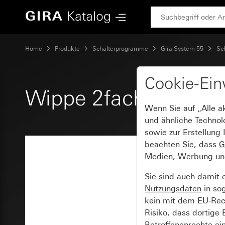
Gira Wippe 2fach mit Kontrollfenster
Home
Produkte
Schalterprogramme
Gira System 55
Sc
Cookie-Ein
Wippe 2fach mit Kont
Wenn Sie auf „Alle a
und ähnliche Technol
sowie zur Erstellung 
beachten Sie, dass
G
Medien, Werbung und 
Sie sind auch damit 
Nutzungsdaten
in so
kein mit dem EU-Rech
Risiko, dass dortige
Betroffenenrechte ei