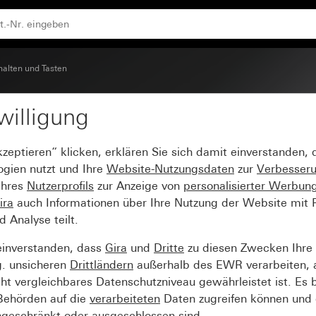
halten und Tasten
willigung
rollfenster
kzeptieren“ klicken, erklären Sie sich damit einverstanden,
ogien nutzt und Ihre
Website-Nutzungsdaten
zur
Verbesser
Ihres
Nutzerprofils
zur Anzeige von
personalisierter Werbun
ira
auch Informationen über Ihre Nutzung der Website mit Pa
Analyse teilt.
einverstanden, dass
Gira
und
Dritte
zu diesen Zwecken Ihre
g. unsicheren
Drittländern
außerhalb des EWR verarbeiten, 
t vergleichbares Datenschutzniveau gewährleistet ist. Es b
 Behörden auf die
verarbeiteten
Daten zugreifen können und 
ngeschränkt oder ausgeschlossen sind.