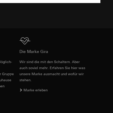
TXT
e unter
Download
 Kopie zu erfragen
Die Marke Gira
 Kopie zu erfragen
öglich­
Wir sind die mit den Schaltern. Aber
auch soviel mehr. Erfahren Sie hier was
er Gruppe
unsere Marke aus­macht und wofür wir
zuhause
stehen.
onen zur Schaltung
nen
Marke erleben
uf der Website, vom
Referrer-URL sowie
site, vom Nutzer
hs auf der