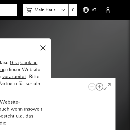
Mein Haus
0
AT
 dass
Gira
Cookies
ung
dieser Website
g
verarbeitet
. Bitte
rtnern für soziale
Website-
auch wenn insoweit
esteht u.a. das
die