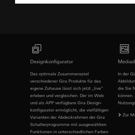
Ausschreibu
Empfänger:
interne
Rechtsgrundlage und
Drittlandübermittlu
Empfänger:
Einsatz des Dien
Lebensdauer des C
interne Abteilun
Folgeverarbeitun
Google Ireland L
Empfänger:
Informationen da
interne Abteilun
https://business.
Pinterest, Inc. (
Drittlandübermittlu
Drittlandübermittlu
Drittland: USA
Drittland: USA
Angemessenheits
Designkonfigurator
Mediad
Angemessenheits
bei
Gira Giersi
bei
Gira Giersi
Lebensdauer des C
Das optimale Zusammenspiel
In der G
Lebensdauer des C
verschiedener Gira Produkte für das
Ab­bild­
Vimeo
eigene Zuhause lässt sich jetzt „live”
die Sie 
LinkedIn Ins
erleben und vergleichen. Der im Web
können. 
Datenverarbeitung
Datenverarbeitung
und als APP verfügbare Gira Design­
Nutzungs­
Kategorien person
bedarfsgerechter W
konfigurator ermög­licht, die vielfältigen
Privatkundenseit
Kategorien person
Zur M
Nutzer getätig
Vari­an­ten der Abdeck­rahmen der Gira
Zeitstempel
Geschäftskunden
Schalter­programme mit ausge­wählten
Rechtsgrundlage und
getätigte Mausb
Funkti­onen in unterschiedlichen Farben
Einsatz des Dien