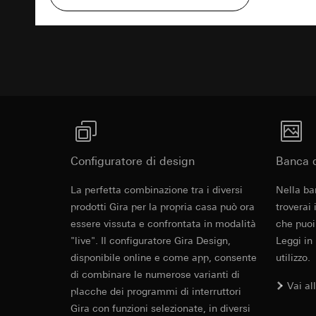
campagne
Base giuridica e int
Testo di rich
Destinatari:
Reparti
Categorie di dati pe
Utilizzo del serv
Trasferimento verso
informazioni sull'ap
telecomunicazion
Durata dei cookie:
Base giuridica e int
Trattamento succe
Utilizzo del serv
Destinatari:
telecomunicazion
Reparti interni,
Trattamento succe
Google Ireland L
Destinatari:
Per informazioni 
Reparti interni,
https://business.
Pinterest, Inc. (
Trasferimento verso
Configuratore di design
Banca d
Trasferimento verso
Paese terzo: US
Paese terzo: US
La perfetta combinazione tra i diversi
Nella ba
Decisione di ade
Decisione di ade
richiedere in bas
prodotti Gira per la propria casa può ora
troverai
richiedere in bas
essere vissuta e confrontata in modalità
che puoi
Durata dei cookie:
Durata dei cookie:
"live". Il configuratore Gira Design,
Leggi in
Vimeo
disponibile online e come app, consente
utilizzo.
LinkedIn Ins
di combinare le numerose varianti di
Finalità del trattam
Vai al
placche dei programmi di interruttori
Finalità del trattam
Categorie di dati pe
di inserzioni pubbli
Gira con funzioni selezionate, in diversi
Sito del cliente 