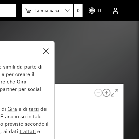
La mia casa
0
IT
 simili da parte di
 e per creare il
tare che
Gira
 partner per social
e di
Gira
e di
terzi
dei
EE anche se in tale
lo previsto secondo il
, ai dati
trattati
e