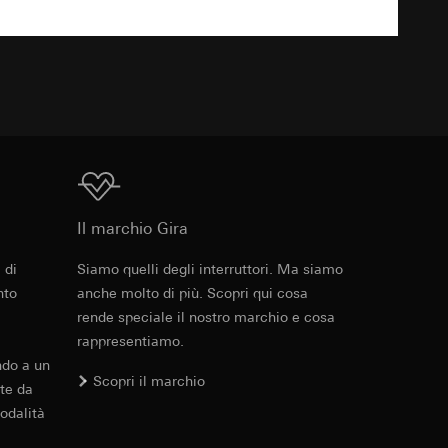
 delle mansioni
e ora della visita,
 delle
TXT
 delle
sioni
Download
sioni
Il marchio Gira
 di
Siamo quelli degli interruttori. Ma siamo
andard, copia da
andard, copia da
a GDPR
nto
anche molto di più. Scopri qui cosa
a GDPR
rende speciale il nostro marchio e cosa
rappresentiamo.
ndo a un
Scopri il marchio
te da
odalità
ioni per l'attivazione
 da parte del