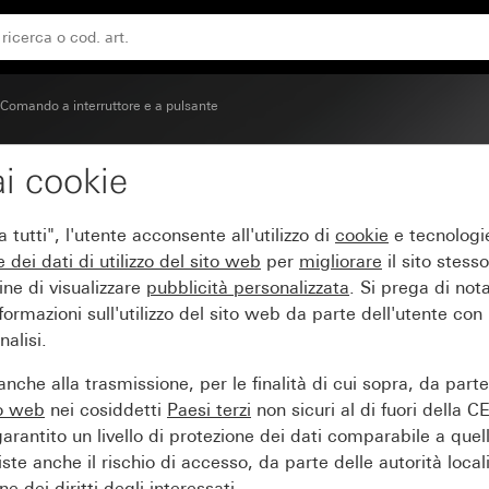
Comando a interruttore e a pulsante
i cookie
on finestra di controllo
tutti", l'utente acconsente all'utilizzo di
cookie
e tecnologie
e dei
dati di utilizzo del sito web
per
migliorare
il sito stesso
ine di visualizzare
pubblicità personalizzata
. Si prega di no
ormazioni sull'utilizzo del sito web da parte dell'utente con
alisi.
nche alla trasmissione, per le finalità di cui sopra, da part
to web
nei cosiddetti
Paesi terzi
non sicuri al di fuori della C
arantito un livello di protezione dei dati comparabile a quel
iste anche il rischio di accesso, da parte delle autorità locali
e dei diritti degli interessati.