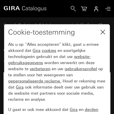
Gira Wip 2-voudig met controlevenster
Home
Producten
Schakelaarprogramma’s
Gira System 55
Schakelen en drukken
Cookie-toestemming
Als u op “Alles accepteren” klikt, gaat u ermee
Wip 2-voudig met
akkoord dat
Gira
cookies
en soortgelijke
technologieën gebruikt en dat uw
website-
controlevenster
gebruiksgegevens
worden verwerkt om deze
website te
verbeteren
en uw
gebruikersprofiel
op
te stellen voor het weergeven van
gepersonaliseerde reclame.
Houd er rekening mee
dat
Gira
ook informatie deelt over uw gebruik van
de website met partners voor sociale media,
reclame en analyse.
U gaat er ook mee akkoord dat
Gira
en
derden