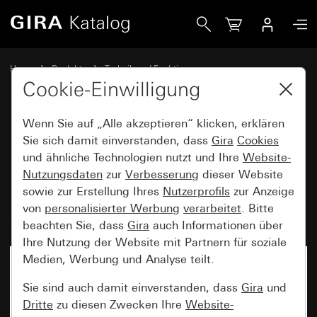
Gira Einsatz Wipp-Kontrollschalter 10 AX 250 V~ mit ora
Home
Produkte
Technik und Funktionen
Unterputz-Einsätze, Zubehör
Wippschalter
Cookie-Einwilligung
Wenn Sie auf „Alle akzeptieren“ klicken, erklären
Einsatz Wipp-Kontrollschalter
Sie sich damit einverstanden, dass
Gira
Cookies
und ähnliche Technologien nutzt und Ihre
Website-
10 AX 250 V~ mit orangem LED-
Nutzungsdaten
zur
Verbesserung
dieser Website
Beleuchtungselement 230 V~
sowie zur Erstellung Ihres
Nutzerprofils
zur Anzeige
Serienschalter
von
personalisierter Werbung
verarbeitet
. Bitte
beachten Sie, dass
Gira
auch Informationen über
Ihre Nutzung der Website mit Partnern für soziale
Medien, Werbung und Analyse teilt.
Sie sind auch damit einverstanden, dass
Gira
und
Dritte
zu diesen Zwecken Ihre
Website-