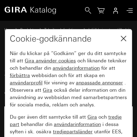
Gira Insats för vippbrytare 10 AX 250 V~ med orange LED-
Hem
Produkter
Teknik och funktioner
Infällda insatser, tillbehör
Vippbrytare
Cookie-godkännande
När du klickar på ”Godkänn” ger du ditt samtycke
Insats för vippbrytare 10 AX
till att
Gira använder
cookies
och liknande tekniker
och behandlar din
användarinformation
för att
250 V~ med orange LED-
förbättra
webbsidan och för att skapa en
belysningselement 230 V~
användarprofil
för visning av
anpassade annonser
.
dubbelbrytare
Observera att
Gira
också delar information om din
användning av webbsidan med samarbetspartners
för sociala media, reklam och analys.
Du ger även ditt samtycke till att
Gira
och
tredje
part
behandlar din
användarinformation
i dessa
syften i sk. osäkra
tredjepartsländer
utanför EES,