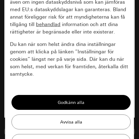
även om ingen dataskyddsnivå som kan jämföras
med EU:s dataskyddslagar kan garanteras. Bland
annat föreligger risk för att myndigheterna kan få
tillgång till
behandlad
information och att dina
rättigheter är begränsade eller inte existerar.
Du kan när som helst ändra dina inställningar
genom att klicka på länken ”Inställningar för
cookies” längst ner på varje sida. Där kan du när
som helst, med verkan för framtiden, återkalla ditt
samtycke.
Nödvändiga
Alla cookies som krävs för att kunna visa
sidan.
Gira Session
Förbättring av vår webbsida och
Till mediedatabasen
våra utbud
Databehandlingssyfte: