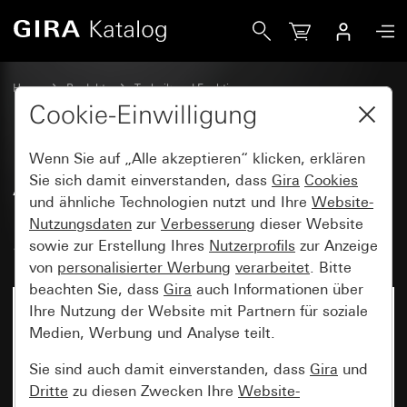
Gira Abdeckung für Raumtemperaturregler System 55
Home
Produkte
Technik und Funktionen
Heizung, Lüftung, Klima
Abdeckungen Raumtemperaturregler
Cookie-Einwilligung
Wenn Sie auf „Alle akzeptieren“ klicken, erklären
Abdeckung für
Sie sich damit einverstanden, dass
Gira
Cookies
und ähnliche Technologien nutzt und Ihre
Website-
Raumtemperaturregler
Nutzungsdaten
zur
Verbesserung
dieser Website
System 55
sowie zur Erstellung Ihres
Nutzerprofils
zur Anzeige
von
personalisierter Werbung
verarbeitet
. Bitte
beachten Sie, dass
Gira
auch Informationen über
Ihre Nutzung der Website mit Partnern für soziale
Medien, Werbung und Analyse teilt.
Sie sind auch damit einverstanden, dass
Gira
und
Dritte
zu diesen Zwecken Ihre
Website-