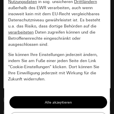
Nutzungsdaten
in sog. unsicheren
Drittländern
außerhalb des EWR verarbeiten, auch wenn
insoweit kein mit dem EU-Recht vergleichbares
Datenschutzniveau gewährleistet ist. Es besteht
u.a. das Risiko, dass dortige Behörden auf die
verarbeiteten
Daten zugreifen können und die
Betroffenenrechte eingeschränkt oder
ausgeschlossen sind.
Sie können Ihre Einstellungen jederzeit ändern,
indem Sie am Fuße einer jeden Seite den Link
"Cookie-Einstellungen" klicken. Dort können Sie
Ihre Einwilligung jederzeit mit Wirkung für die
Zukunft widerrufen.
Essenziell
Zur Mediadatenbank
Alle Cookies, die wir benötigen um Ihnen die
Seite anzeigen zu können.
Artikel vergleichen