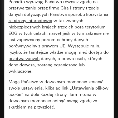
Ponadto wyrażają Państwo również zgodę na
przetwarzanie przez firmę
Gira
i
strony trzecie
danych dotyczących Państwa sposobu korzystania
ze strony internetowej
w tak zwanych
niebezpiecznych
krajach trzecich
poza terytorium
EOG w tych celach, nawet jeśli w tym zakresie nie
jest zapewniony poziom ochrony danych
porównywalny z prawem UE. Występuje m.in.
ryzyko, że tamtejsze władze mogą mieć dostęp do
przetwarzanych
danych, a prawa osób, których
dane dotyczą, zostaną ograniczone lub
wykluczone.
Mogą Państwo w dowolnym momencie zmienić
swoje ustawienia, klikając link „Ustawienia plików
cookie” na dole każdej strony. Tam można w
dowolnym momencie cofnąć swoją zgodę ze
skutkiem na przyszłość.
Do bazy danych multimedialnych