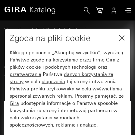
Gira Osłona do regulatora temperatury w pomieszczeniu S
Strona główna
Produkty
Technika i funkcje
Ogrzewanie, wentylacja, klimatyzacja
Zgoda na pliki cookie
Osłona regulatora temperatury w pomieszczeniu
Klikając polecenie „Akceptuj wszystkie”, wyrażają
Państwo zgodę na korzystanie przez firmę
Gira
z
Osłona do regulatora
plików cookie
i podobnych technologii oraz
przetwarzanie
Państwa
danych korzystania ze
temperatury w pomieszczeniu
strony
w celu
ulepszenia
tej strony i utworzenia
System 55
Państwa
profilu użytkownika
w celu wyświetlania
spersonalizowanych reklam
. Prosimy pamiętać, że
Gira
udostępnia informacje o Państwa sposobie
korzystania ze strony internetowej partnerom w
celu wykorzystania w mediach
społecznościowych, reklamie i analizie.