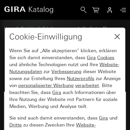
Gira Datenhaube mit Tragring und Beschriftungsfeld für E
Home
Produkte
Schalterprogramme
Gira System 55
Kommunikationstechnik Zubehör
Cookie-Einwilligung
Wenn Sie auf „Alle akzeptieren“ klicken, erklären
Datenhaube mit Tragring und
Sie sich damit einverstanden, dass
Gira
Cookies
und ähnliche Technologien nutzt und Ihre
Website-
Beschriftungsfeld für Einschübe
Nutzungsdaten
zur
Verbesserung
dieser Website
Kommunikationstechnik
sowie zur Erstellung Ihres
Nutzerprofils
zur Anzeige
von
personalisierter Werbung
verarbeitet
. Bitte
beachten Sie, dass
Gira
auch Informationen über
Ihre Nutzung der Website mit Partnern für soziale
Medien, Werbung und Analyse teilt.
Sie sind auch damit einverstanden, dass
Gira
und
Dritte
zu diesen Zwecken Ihre
Website-