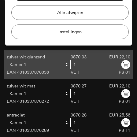
Gira sessie
Onze website en aanbiedingen
verbeteren
Gegevensverwerkingsdoeleinden:
crème wit glanzend
0870 01
EUR 22,10
Website voor particuliere klanten: Gebruik
Gebruik van cookies en vergelijkbare
Kamer 1
van alle sessiegebaseerde functies van de
technologieën om onze website en ons
EAN 4010337870012
VE 1
PS 01
pagina
aanbod te verbeteren.
Website voor zakelijke klanten:
Authentificatie, voorkeuren en tussentijdse
zuiver wit glanzend
0870 03
EUR 22,10
opslag van door de gebruiker ingevoerde
Matomo
Kamer 1
Marketing
gegevens
EAN 4010337870036
VE 1
PS 01
Gegevensverwerkingsdoeleinden:
Statistische
Om uw interesses te kunnen herkennen en
Categorieën van persoonsgegevens:
evaluatie van het gebruik van webpagina's
aan u aangepaste producten te kunnen
Website voor particuliere klanten: IP-adres,
zuiver wit mat
0870 27
EUR 22,10
Categorieën van persoonsgegevens:
IP-adres
tonen.
duur van de sessie, gebruikte browser,
(geanonimiseerd/afgekort), regio van de bezoeker
Kamer 1
apparaat
bij benadering, gebruikte browser en plug-ins,
EAN 4010337870272
VE 1
PS 01
Website voor zakelijke klanten:
doubleclick.net
taalinstelling van de browser, tijdstip van het
Voorinstellingen en voorkeuren. Daaronder
bezoek aan de pagina, laadtijd,
Gegevensverwerkingsdoeleinden:
Met Doubleclick
antraciet
0870 28
EUR 25,56
ook naam, adres en e-mail als er een
besturingssysteem, schermgrootte, referrer,
kunnen advertenties op een webpagina worden
Kamer 1
contactformulier wordt ingevuld. (voor
tijdstip van vorige bezoeken, aantal bezoeken
geschakeld en beheerd. Wanneer, waar en hoe vaak ze
hergebruik bij een ander formulier binnen
Rechtsgrondslag en evt. gerechtvaardigde
EAN 4010337870289
VE 1
PS 11
moeten verschijnen, wordt via campagnes door de
dezelfde sessie), IP-adres (geanonimiseerd)
belangen: