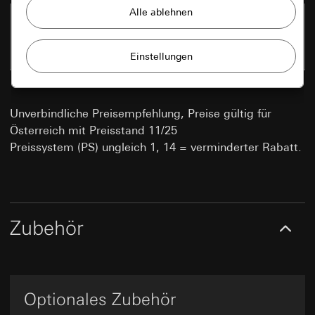
Gira Session
0498 06
1,40 EUR
Verbesserung unserer Website
Raum 1
und Angebote
Datenverarbeitungszwecke:
EAN 4010337498063
VE 1/10
PS 01
Privatkundenseite: Nutzung aller Session-
Verwendung von Cookies und ähnlichen
basierten Features der Seite
Technologien zur Verbesserung unserer
Geschäftskundenseite: Authentifizierung,
Website und Angebote.
Präferenzen und Zwischenspeicherung von
Unverbindliche Preisempfehlung, Preise gültig für
User-Eingaben
Matomo
Österreich mit Preisstand 11/25
Marketing
Kategorien personenbezogener Daten:
Preissystem (PS) ungleich 1, 14 = verminderter Rabatt.
Privatkundenseite: IP-Adresse, Dauer der
Datenverarbeitungszwecke:
Statistische
Um Ihre Interessen erkennen zu können und
Sitzung, Benutzter Browser, Endgerät
Auswertung der Webseitennutzung
auf Sie angepasste Produkte zeigen zu
Geschäftskundenseite: Voreinstellungen und
Kategorien personenbezogener Daten:
IP-
können.
Präferenzen. Darunter auch Name, Adresse
Adresse (anonymisiert/gekürzt), ungefähre
und E-Mail, falls ein Kontaktformular
Region des Besuchers, verwendeter Browser und
Zubehör
ausgefüllt wird. (Zur Wiederverwendung bei
doubleclick.net
Plug-Ins, Spracheinstellung des Browsers,
einem weiteren Formular innerhalb der
Zeitpunkt des Seitenaufrufs, Ladezeit,
Datenverarbeitungszwecke:
Mit Doubleclick können
gleichen Sitzung.), IP-Adresse (anonymisiert)
Betriebssystem, Bildschirmgröße, Rererrer,
Werbeanzeigen auf einer Webseite geschaltet und verwalt
Zeitpunkt vorangegangener Besuche, Anzahl der
Rechtsgrundlage und ggf. verfolgte berechtigte
werden. Wann, wo und wie oft sie auftauchen sollen, wird
Besuche
Interessen:
über Kampagnen vom Betreiber gesteuert.
Optionales Zubehör
Rechtsgrundlage und ggf. verfolgte berechtigte
Art. 6 Abs. 1 lit. f DSGVO
Kategorien personenbezogener Daten:
IP-Adresse
Interessen: