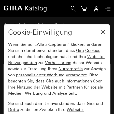
Gira Sicherung T 2 H 250 V
Home
Produkte
Technik und Funktionen
Unterputz-Einsätze, Zubehör
Zubehör
Cookie-Einwilligung
Wenn Sie auf „Alle akzeptieren“ klicken, erklären
Sicherung T 2 H 250 V
Sie sich damit einverstanden, dass
Gira
Cookies
und ähnliche Technologien nutzt und Ihre
Website-
Nutzungsdaten
zur
Verbesserung
dieser Website
sowie zur Erstellung Ihres
Nutzerprofils
zur Anzeige
von
personalisierter Werbung
verarbeitet
. Bitte
beachten Sie, dass
Gira
auch Informationen über
Ihre Nutzung der Website mit Partnern für soziale
Medien, Werbung und Analyse teilt.
Sie sind auch damit einverstanden, dass
Gira
und
Dritte
zu diesen Zwecken Ihre
Website-