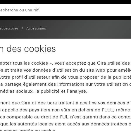
accessoires
Accessoires
on des cookies
cepter tous les cookies », vous acceptez que
Gira
utilise
des
es et
traite
vos
données d’utilisation du site web
pour
améli
 votre
profil d’utilisateur
afin de vous proposer de
la publici
ra
partage également des informations sur votre utilisation
médias sociaux, la publicité et l’analyse.
ement que
Gira
et
des tiers
traitent à ces fins vos
données d’u
n appelle des
pays tiers
non sûrs en dehors de l’EEE, même 
s comparable au droit de l’UE n’est garanti dans ce context
que les autorités locales aient accès aux données
traitées
e
 soient limités ou exclus.