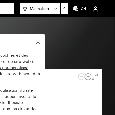
Ma maison
0
CH
 cookies
et des
orer
ce site web et
té personnalisée
.
 du site web avec des
tilisation du site
si aucun niveau de
e. Il existe
t que les droits des