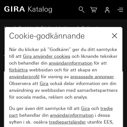
Gira Trådlös extra antenn
Hem
Produkter
Teknik och funktioner
Radiosystem
Gira eNet
Cookie-godkännande
När du klickar på ”Godkänn” ger du ditt samtycke
Trådlös extra antenn
till att
Gira använder
cookies
och liknande tekniker
och behandlar din
användarinformation
för att
förbättra
webbsidan och för att skapa en
användarprofil
för visning av
anpassade annonser
.
Observera att
Gira
också delar information om din
användning av webbsidan med samarbetspartners
för sociala media, reklam och analys.
Du ger även ditt samtycke till att
Gira
och
tredje
part
behandlar din
användarinformation
i dessa
syften i sk. osäkra
tredjepartsländer
utanför EES,