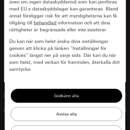
även om ingen dataskyddsnivå som kan jämföras
med EU:s dataskyddslagar kan garanteras. Bland
annat föreligger risk för att myndigheterna kan få
tillgång till
behandlad
information och att dina
rättigheter är begränsade eller inte existerar.
Du kan när som helst ändra dina inställningar
genom att klicka på länken ”Inställningar för
cookies” längst ner på varje sida. Där kan du när
som helst, med verkan för framtiden, återkalla ditt
samtycke.
Nödvändiga
Till mediedatabasen
Alla cookies som krävs för att kunna visa
sidan.
Jämföra artiklar
Gira Session
Förbättring av vår webbsida och
våra utbud
Databehandlingssyfte: