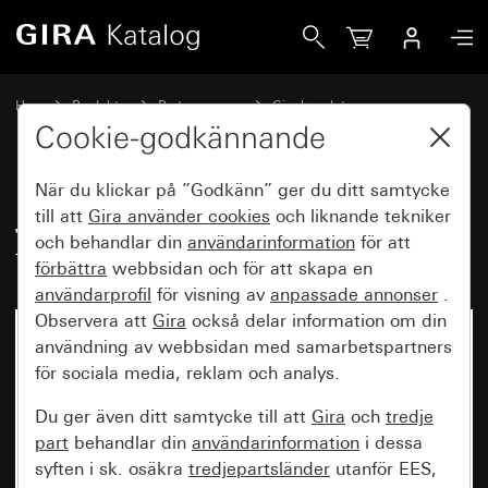
Gira Jordat uttag 16 A 250 V~med fällbart lock TX_44
Hem
Produkter
Brytarprogram
Gira kapslat
Kapslad infälld IP44 Gira TX_44
Cookie-godkännande
När du klickar på ”Godkänn” ger du ditt samtycke
Jordat uttag 16 A 250 V~med
till att
Gira använder
cookies
och liknande tekniker
och behandlar din
användarinformation
för att
fällbart lock TX_44
förbättra
webbsidan och för att skapa en
användarprofil
för visning av
anpassade annonser
.
Observera att
Gira
också delar information om din
användning av webbsidan med samarbetspartners
för sociala media, reklam och analys.
Du ger även ditt samtycke till att
Gira
och
tredje
part
behandlar din
användarinformation
i dessa
syften i sk. osäkra
tredjepartsländer
utanför EES,