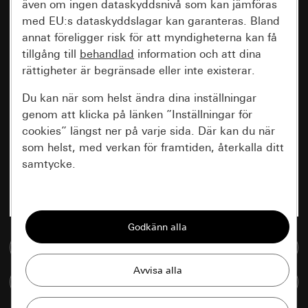
även om ingen dataskyddsnivå som kan jämföras
med EU:s dataskyddslagar kan garanteras. Bland
annat föreligger risk för att myndigheterna kan få
tillgång till
behandlad
information och att dina
rättigheter är begränsade eller inte existerar.
Du kan när som helst ändra dina inställningar
genom att klicka på länken ”Inställningar för
cookies” längst ner på varje sida. Där kan du när
som helst, med verkan för framtiden, återkalla ditt
samtycke.
Nödvändiga
Alla cookies som krävs för att kunna visa
sidan.
Till mediedatabasen
Gira Session
Förbättring av vår webbsida och
Jämföra artiklar
våra utbud
Databehandlingssyfte: