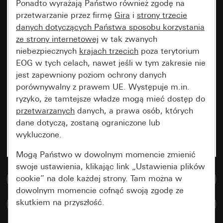
Ponadto wyrażają Państwo również zgodę na
przetwarzanie przez firmę
Gira
i
strony trzecie
danych dotyczących Państwa sposobu korzystania
ze strony internetowej
w tak zwanych
niebezpiecznych
krajach trzecich
poza terytorium
EOG w tych celach, nawet jeśli w tym zakresie nie
jest zapewniony poziom ochrony danych
porównywalny z prawem UE. Występuje m.in.
ryzyko, że tamtejsze władze mogą mieć dostęp do
przetwarzanych
danych, a prawa osób, których
dane dotyczą, zostaną ograniczone lub
wykluczone.
Mogą Państwo w dowolnym momencie zmienić
swoje ustawienia, klikając link „Ustawienia plików
cookie” na dole każdej strony. Tam można w
Do bazy danych multimedialnych
dowolnym momencie cofnąć swoją zgodę ze
skutkiem na przyszłość.
Porównaj artykuły