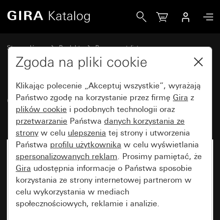
Gira Gniazdo wtyczkowe SCHUKO 16 A 250 V~z klapką TX
Strona główna
Produkty
Programy stylistyczne
Bryzgoszczelne Gira
Bryzgoszczelny podtynkowy IP44 Gira TX_44
Zgoda na pliki cookie
Klikając polecenie „Akceptuj wszystkie”, wyrażają
Gniazdo wtyczkowe SCHUKO
Państwo zgodę na korzystanie przez firmę
Gira
z
plików cookie
i podobnych technologii oraz
16 A 250 V~z klapką TX_44
przetwarzanie
Państwa
danych korzystania ze
strony
w celu
ulepszenia
tej strony i utworzenia
Państwa
profilu użytkownika
w celu wyświetlania
spersonalizowanych reklam
. Prosimy pamiętać, że
Gira
udostępnia informacje o Państwa sposobie
korzystania ze strony internetowej partnerom w
celu wykorzystania w mediach
społecznościowych, reklamie i analizie.