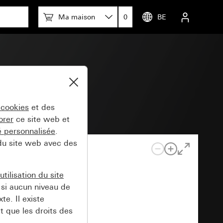
Ma maison
0
BE
44
 cookies
et des
orer
ce site web et
té personnalisée
.
 du site web avec des
tilisation du site
si aucun niveau de
e. Il existe
t que les droits des