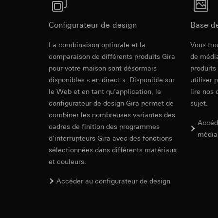
campagnes
Traitement ultér
Destinataire:
Servi
Catégories de donn
Transfert vers un pa
date et heure de la 
Destinataire:
Configurateur de design
Base d
géographique
Durée de vie du coo
Services interne
SCHUKO sock
La combinaison optimale et la
Base juridique et, l
Vous tro
Google Ireland L
Utilisation du se
comparaison de différents produits Gira
de média
Pour obtenir des
https://business.
Traitement ultér
pour votre maison sont désormais
produits
EC Declaration of
disponibles « en direct ». Disponible sur
utiliser 
Transfert vers un pa
Destinataire:
le Web et en tant qu’application, le
lire nos 
Pays tiers : USA
Services interne
configurateur de design Gira permet de
sujet.
Décision d’adéqu
Pinterest, Inc. (
contact du point
combiner les nombreuses variantes des
Transfert vers un pa
Accéd
cadres de finition des programmes
Durée de vie du coo
Pays tiers : USA
média
d’interrupteurs Gira avec des fonctions
Décision d’adéqu
sélectionnées dans différents matériaux
Vimeo
contact du point
et couleurs.
Durée de vie du coo
Finalités du traite
Catégories de donn
Accéder au configurateur de design
Balise Linke
Site clients pri
souris effectués 
Finalités du traite
Site clients pro
pour la diffusion d