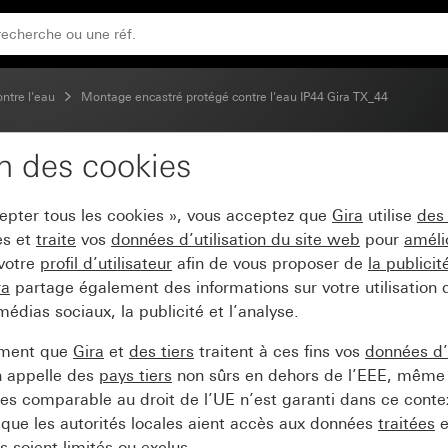
ontre l'eau
Montage encastré protégé contre l'eau IP44 Gira TX_44
on des cookies
250 V~avec clapet TX_
cepter tous les cookies », vous acceptez que
Gira
utilise
des
es et
traite
vos
données d’utilisation du site web
pour
améli
 votre
profil d’utilisateur
afin de vous proposer de
la publici
ra
partage également des informations sur votre utilisation
médias sociaux, la publicité et l’analyse.
ement que
Gira
et
des tiers
traitent à ces fins vos
données d’u
n appelle des
pays tiers
non sûrs en dehors de l’EEE, même 
s comparable au droit de l’UE n’est garanti dans ce context
que les autorités locales aient accès aux données
traitées
e
 soient limités ou exclus.