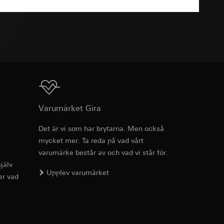
TXT
g enligt kontakt,
g enligt kontakt,
Ladda ner
Varumärket Gira
ion för koppling av
Det är vi som har brytarna. Men också
, referrer-URL samt
mycket mer. Ta reda på vad vårt
varumärke består av och vad vi står för.
usrörelser som
jälv
Upplev varumärket
er vad
örelser som
r URL för den