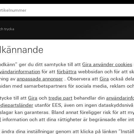
ch trycka
dkännande
odkänn” ger du ditt samtycke till att
Gira använder
cookies
vändarinformation
för att
förbättra
webbsidan och för att s
sning av
anpassade annonser
. Observera att
Gira
också dela
idan med samarbetspartners för sociala media, reklam och
ycke till att
Gira
och
tredje part
behandlar din
användarinf
edjepartsländer
utanför EES, även om ingen dataskyddsnivå
agar kan garanteras. Bland annat föreligger risk för att m
d
information och att dina rättigheter är begränsade eller int
ändra dina inställningar genom att klicka på länken ”Instäl