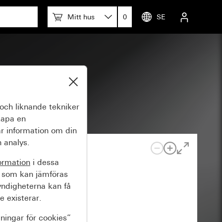
Mitt hus
0
SE
och liknande tekniker
kapa en
r information om din
 analys.
ormation
i dessa
 som kan jämföras
yndigheterna kan få
e existerar.
lningar för cookies”