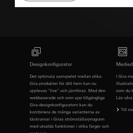
Interna avdelnin
Pinterest, Inc. (
Google Ireland L
Anbudsunde
Information om h
Överförande till tre
https://business.
Tredje land: USA
Överförande till tre
Reglering/garant
avsnitt 1, samtyc
Tredje land: USA
Reglering/garant
Livslängd för cooki
avsnitt 1, samtyc
Livslängd för cooki
LinkedIn Ins
Designkonfigurator
Medied
Databehandlingssyf
Vimeo
behovsanpassade an
Det optimala samspelet mellan olika
I Gira-m
Kategorier av perso
Databehandlingssyf
Gira-produkter för ditt hem kan nu
illustra
tidsstämpel
Kategorier av perso
upplevas ”live” och jämföras. Med den
som du k
Rättslig grund och 
Privatkundssida:
webbaserade och som app tillgängliga
Läs våra
Användning av tj
användaren gjort
Gira-designkonfiguratorn kan du
Följdbearbetning
Företagssida: IP
Till 
kombinera de många varianterna av
användaren gjort
Mottagare:
webbsida som ö
täckramar i Giras strömställarprogram
Interna avdelnin
med utvalda funktioner i olika färger och
Rättslig grund och 
LinkedIn Irelan