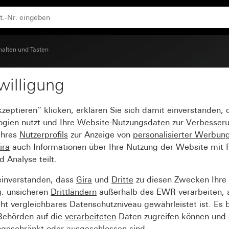
halten und Tasten
willigung
nd
kzeptieren“ klicken, erklären Sie sich damit einverstanden,
ogien nutzt und Ihre
Website-Nutzungsdaten
zur
Verbesser
Ihres
Nutzerprofils
zur Anzeige von
personalisierter Werbun
ira
auch Informationen über Ihre Nutzung der Website mit Pa
Analyse teilt.
einverstanden, dass
Gira
und
Dritte
zu diesen Zwecken Ihre
g. unsicheren
Drittländern
außerhalb des EWR verarbeiten, 
t vergleichbares Datenschutzniveau gewährleistet ist. Es b
 Behörden auf die
verarbeiteten
Daten zugreifen können und 
ngeschränkt oder ausgeschlossen sind.