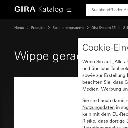
Gira Wippe gerade stehend
Home
Produkte
Schalterprogramme
Gira System 55
Sc
Cookie-Ein
Wippe gerade stehe
Wenn Sie auf „Alle a
und ähnliche Technol
sowie zur Erstellung 
beachten Sie, dass
G
Medien, Werbung und 
Sie sind auch damit 
Nutzungsdaten
in so
kein mit dem EU-Rech
Risiko, dass dortige
Betroffenenrechte ei