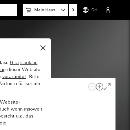
Mein Haus
0
CH
 dass
Gira
Cookies
ung
dieser Website
g
verarbeitet
. Bitte
rtnern für soziale
Website-
auch wenn insoweit
esteht u.a. das
die