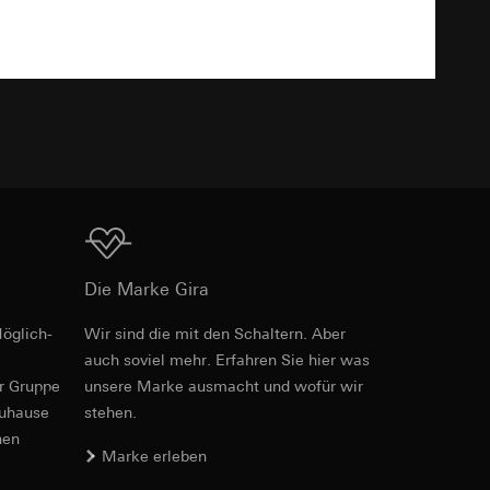
TXT
e unter
 Kopie zu erfragen
 Kopie zu erfragen
Download
Die Marke Gira
öglich­
Wir sind die mit den Schaltern. Aber
auch soviel mehr. Erfahren Sie hier was
onen zur Schaltung
er Gruppe
unsere Marke aus­macht und wofür wir
uf der Website, vom
zuhause
stehen.
Referrer-URL sowie
nen
site, vom Nutzer
Marke erleben
hs auf der