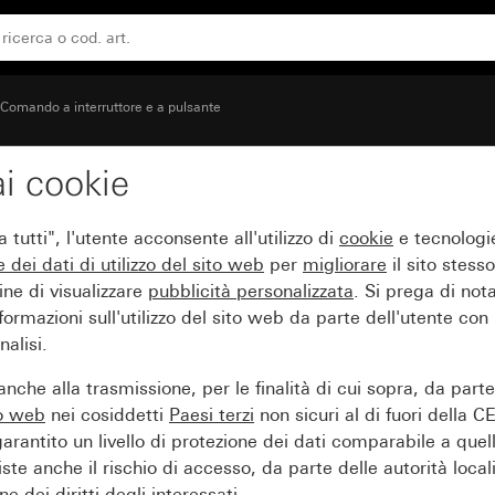
Comando a interruttore e a pulsante
i cookie
tutti", l'utente acconsente all'utilizzo di
cookie
e tecnologie
e dei
dati di utilizzo del sito web
per
migliorare
il sito stesso
ine di visualizzare
pubblicità personalizzata
. Si prega di no
ormazioni sull'utilizzo del sito web da parte dell'utente con
alisi.
nche alla trasmissione, per le finalità di cui sopra, da part
to web
nei cosiddetti
Paesi terzi
non sicuri al di fuori della C
arantito un livello di protezione dei dati comparabile a quel
iste anche il rischio di accesso, da parte delle autorità locali
e dei diritti degli interessati.