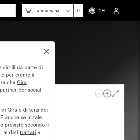
La mia casa
0
CH
 simili da parte di
 e per creare il
tare che
Gira
 partner per social
e di
Gira
e di
terzi
dei
EE anche se in tale
lo previsto secondo il
, ai dati
trattati
e