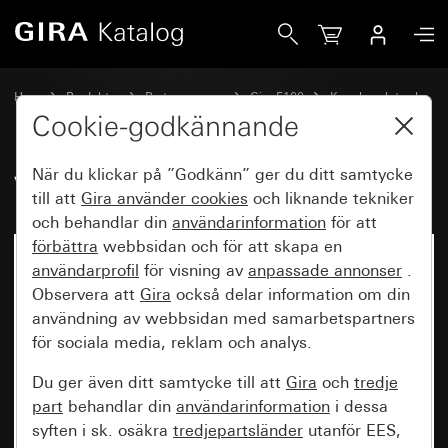
Gira Vippa 2fack System 70
Hem
Produkter
Brytarprogram
Gira F100
Koppla och trycka
Cookie-godkännande
När du klickar på ”Godkänn” ger du ditt samtycke
Vippa 2fack System 70
till att
Gira använder
cookies
och liknande tekniker
och behandlar din
användarinformation
för att
förbättra
webbsidan och för att skapa en
Nyhet
användarprofil
för visning av
anpassade annonser
.
Observera att
Gira
också delar information om din
användning av webbsidan med samarbetspartners
för sociala media, reklam och analys.
Du ger även ditt samtycke till att
Gira
och
tredje
part
behandlar din
användarinformation
i dessa
syften i sk. osäkra
tredjepartsländer
utanför EES,