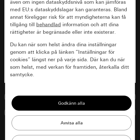
även om ingen dataskyddsnivå som kan jämföras
med EU:s dataskyddslagar kan garanteras. Bland
annat föreligger risk för att myndigheterna kan få
tillgång till
behandlad
information och att dina
rättigheter är begränsade eller inte existerar.
Du kan när som helst ändra dina inställningar
genom att klicka på länken ”Inställningar för
cookies” längst ner på varje sida. Där kan du när
som helst, med verkan för framtiden, återkalla ditt
samtycke.
Nödvändiga
Till mediedatabasen
Alla cookies som krävs för att kunna visa
sidan.
Jämföra artiklar
Gira Session
Förbättring av vår webbsida och
våra utbud
Databehandlingssyfte: