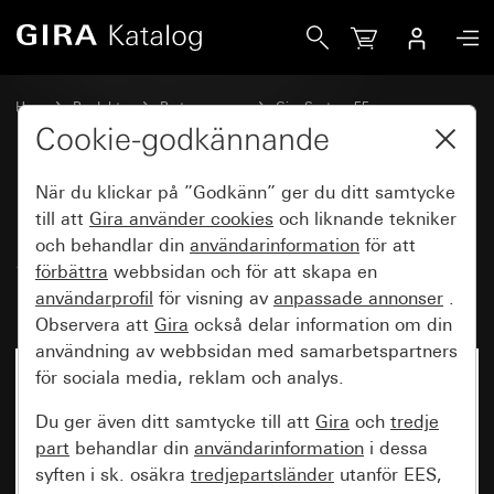
Gira Hotellkortsbrytare 10 A 250 V~ Slutande kontakt 1-po
Hem
Produkter
Brytarprogram
Gira System 55
Koppla och trycka
Cookie-godkännande
När du klickar på ”Godkänn” ger du ditt samtycke
Hotellkortsbrytare 10 A 250 V~
till att
Gira använder
cookies
och liknande tekniker
och behandlar din
användarinformation
för att
Slutande kontakt 1-polig med
förbättra
webbsidan och för att skapa en
nollklämma
användarprofil
för visning av
anpassade annonser
.
Observera att
Gira
också delar information om din
användning av webbsidan med samarbetspartners
för sociala media, reklam och analys.
Du ger även ditt samtycke till att
Gira
och
tredje
part
behandlar din
användarinformation
i dessa
syften i sk. osäkra
tredjepartsländer
utanför EES,