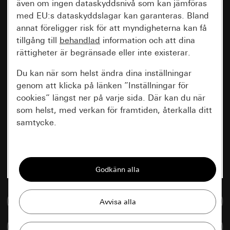
även om ingen dataskyddsnivå som kan jämföras
med EU:s dataskyddslagar kan garanteras. Bland
annat föreligger risk för att myndigheterna kan få
tillgång till
behandlad
information och att dina
rättigheter är begränsade eller inte existerar.
Du kan när som helst ändra dina inställningar
genom att klicka på länken ”Inställningar för
cookies” längst ner på varje sida. Där kan du när
som helst, med verkan för framtiden, återkalla ditt
samtycke.
Nödvändiga
Alla cookies som krävs för att kunna visa
sidan.
Till mediedatabasen
Gira Session
Förbättring av vår webbsida och
våra utbud
Databehandlingssyfte:
Jämföra artiklar